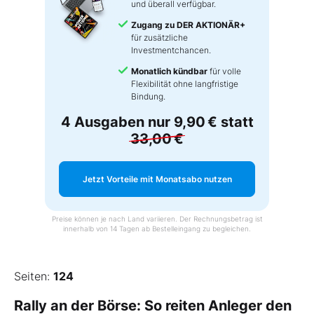
und überall verfügbar.
Zugang zu DER AKTIONÄR+
für zusätzliche
Investmentchancen.
Monatlich kündbar
für volle
Flexibilität ohne langfristige
Bindung.
4 Ausgaben nur
9,90 €
statt
33,00 €
Jetzt Vorteile mit Monatsabo nutzen
Preise können je nach Land variieren. Der Rechnungsbetrag ist
innerhalb von 14 Tagen ab Bestelleingang zu begleichen.
Seiten:
124
Rally an der Börse: So reiten Anleger den