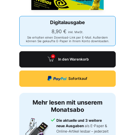
Digitalausgabe
8,90 €
inkl. MwSt.
Sie erhalten einen Download-Link per E-Mail. Außerdem
können Sie gekaufte E-Paper in Ihrem Konto downloaden.
In den Warenkorb
Sofortkauf
Mehr lesen mit unserem
Monatsabo
Die aktuelle und 3 weitere
neue Ausgaben
als E-Paper &
Online-Artikel lesbar – jederzeit