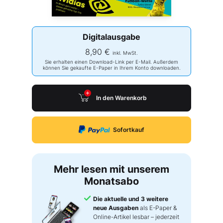
Digitalausgabe
8,90 €
inkl. MwSt.
Sie erhalten einen Download-Link per E-Mail. Außerdem
können Sie gekaufte E-Paper in Ihrem Konto downloaden.
In den Warenkorb
Sofortkauf
Mehr lesen mit unserem
Monatsabo
Die aktuelle und 3 weitere
neue Ausgaben
als E-Paper &
Online-Artikel lesbar – jederzeit