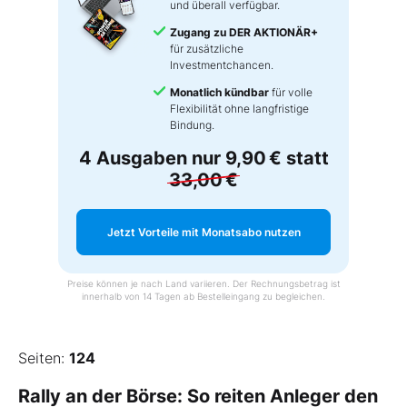
und überall verfügbar.
Zugang zu DER AKTIONÄR+
für zusätzliche
Investmentchancen.
Monatlich kündbar
für volle
Flexibilität ohne langfristige
Bindung.
4 Ausgaben nur
9,90 €
statt
33,00 €
Jetzt Vorteile mit Monatsabo nutzen
Preise können je nach Land variieren. Der Rechnungsbetrag ist
innerhalb von 14 Tagen ab Bestelleingang zu begleichen.
Seiten:
124
Rally an der Börse: So reiten Anleger den