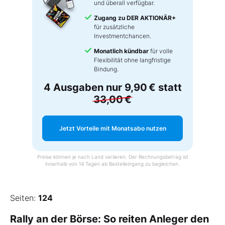
und überall verfügbar.
Zugang zu DER AKTIONÄR+
für zusätzliche
Investmentchancen.
Monatlich kündbar
für volle
Flexibilität ohne langfristige
Bindung.
4 Ausgaben nur
9,90 €
statt
33,00 €
Jetzt Vorteile mit Monatsabo nutzen
Preise können je nach Land variieren. Der Rechnungsbetrag ist
innerhalb von 14 Tagen ab Bestelleingang zu begleichen.
Seiten:
124
Rally an der Börse: So reiten Anleger den