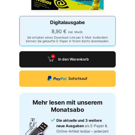
Digitalausgabe
8,90 €
inkl. MwSt.
Sie erhalten einen Download-Link per E-Mail. Außerdem
können Sie gekaufte E-Paper in Ihrem Konto downloaden.
In den Warenkorb
Sofortkauf
Mehr lesen mit unserem
Monatsabo
Die aktuelle und 3 weitere
neue Ausgaben
als E-Paper &
Online-Artikel lesbar – jederzeit