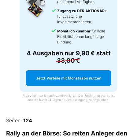
und überall verfügbar.
Zugang zu DER AKTIONÄR+
für zusätzliche
Investmentchancen.
Monatlich kündbar
für volle
Flexibilität ohne langfristige
Bindung.
4 Ausgaben nur
9,90 €
statt
33,00 €
Jetzt Vorteile mit Monatsabo nutzen
Preise können je nach Land variieren. Der Rechnungsbetrag ist
innerhalb von 14 Tagen ab Bestelleingang zu begleichen.
Seiten:
124
Rally an der Börse: So reiten Anleger den