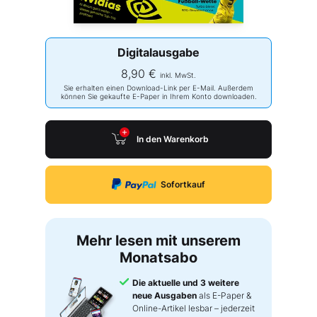
Digitalausgabe
8,90 €
inkl. MwSt.
Sie erhalten einen Download-Link per E-Mail. Außerdem
können Sie gekaufte E-Paper in Ihrem Konto downloaden.
In den Warenkorb
Sofortkauf
Mehr lesen mit unserem
Monatsabo
Die aktuelle und 3 weitere
neue Ausgaben
als E-Paper &
Online-Artikel lesbar – jederzeit