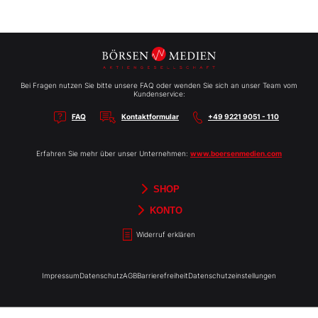
Bei Fragen nutzen Sie bitte unsere FAQ oder wenden Sie sich an unser Team vom
Kundenservice:
FAQ
Kontaktformular
+49 9221 9051 - 110
Erfahren Sie mehr über unser Unternehmen:
www.boersenmedien.com
SHOP
Aktien-Reports
HEBELTRADER
Merchandise
Börsenbriefe
Gutscheine
TradingDay
Newsletter
Magazine
Bücher
KONTO
Benachrichtigungen
Kontoinformationen
Passwort ändern
Abonnements
Abo kündigen
Rechnungen
Bibliothek
Widerruf erklären
Impressum
Datenschutz
AGB
Barrierefreiheit
Datenschutzeinstellungen