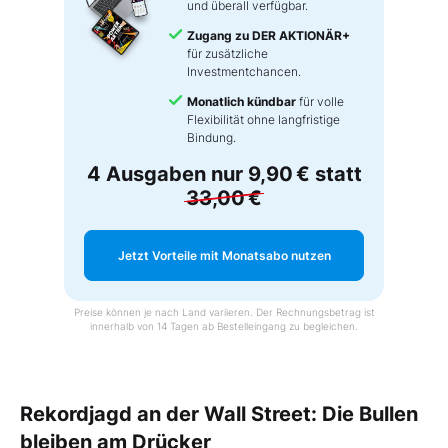
und überall verfügbar.
Zugang zu DER AKTIONÄR+
für zusätzliche
Investmentchancen.
Monatlich kündbar
für volle
Flexibilität ohne langfristige
Bindung.
4 Ausgaben nur
9,90 €
statt
33,00 €
Jetzt Vorteile mit Monatsabo nutzen
Preise können je nach Land variieren. Der Rechnungsbetrag ist
innerhalb von 14 Tagen ab Bestelleingang zu begleichen.
Rekordjagd an der Wall Street: Die Bullen
bleiben am Drücker