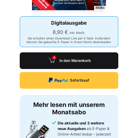
Digitalausgabe
8,90 €
inkl. MwSt.
Sie erhalten einen Download-Link per E-Mail. Außerdem
können Sie gekaufte E-Paper in Ihrem Konto downloaden.
In den Warenkorb
Sofortkauf
Mehr lesen mit unserem
Monatsabo
Die aktuelle und 3 weitere
neue Ausgaben
als E-Paper &
Online-Artikel lesbar – jederzeit