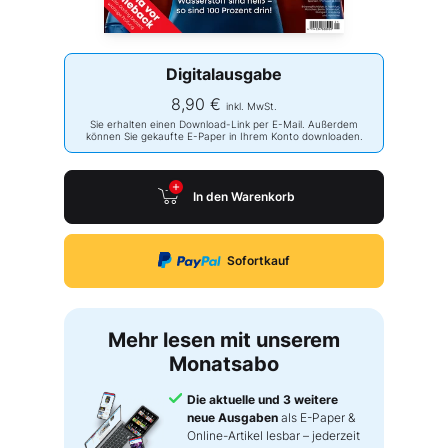
Digitalausgabe
8,90 €
inkl. MwSt.
Sie erhalten einen Download-Link per E-Mail. Außerdem
können Sie gekaufte E-Paper in Ihrem Konto downloaden.
In den Warenkorb
Sofortkauf
Mehr lesen mit unserem
Monatsabo
Die aktuelle und 3 weitere
neue Ausgaben
als E-Paper &
Online-Artikel lesbar – jederzeit