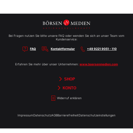
Bei Fragen nutzen Sie bitte unsere FAQ oder wenden Sie sich an unser Team vom
Kundenservice:
FAQ
Kontaktformular
+49 9221 9051 - 110
Erfahren Sie mehr über unser Unternehmen:
www.boersenmedien.com
SHOP
Aktien-Reports
HEBELTRADER
Merchandise
Börsenbriefe
Gutscheine
TradingDay
Newsletter
Magazine
Bücher
KONTO
Benachrichtigungen
Kontoinformationen
Passwort ändern
Abonnements
Abo kündigen
Rechnungen
Bibliothek
Widerruf erklären
Impressum
Datenschutz
AGB
Barrierefreiheit
Datenschutzeinstellungen