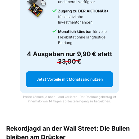
und überall verfügbar.
Zugang zu DER AKTIONÄR+
für zusätzliche
Investmentchancen.
Monatlich kündbar
für volle
Flexibilität ohne langfristige
Bindung.
4 Ausgaben nur
9,90 €
statt
33,00 €
Jetzt Vorteile mit Monatsabo nutzen
Preise können je nach Land variieren. Der Rechnungsbetrag ist
innerhalb von 14 Tagen ab Bestelleingang zu begleichen.
Rekordjagd an der Wall Street: Die Bullen
bleiben am Drücker