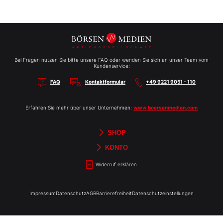
Bei Fragen nutzen Sie bitte unsere FAQ oder wenden Sie sich an unser Team vom
Kundenservice:
FAQ
Kontaktformular
+49 9221 9051 - 110
Erfahren Sie mehr über unser Unternehmen:
www.boersenmedien.com
SHOP
Aktien-Reports
HEBELTRADER
Merchandise
Börsenbriefe
Gutscheine
TradingDay
Newsletter
Magazine
Bücher
KONTO
Benachrichtigungen
Kontoinformationen
Passwort ändern
Abonnements
Abo kündigen
Rechnungen
Bibliothek
Widerruf erklären
Impressum
Datenschutz
AGB
Barrierefreiheit
Datenschutzeinstellungen