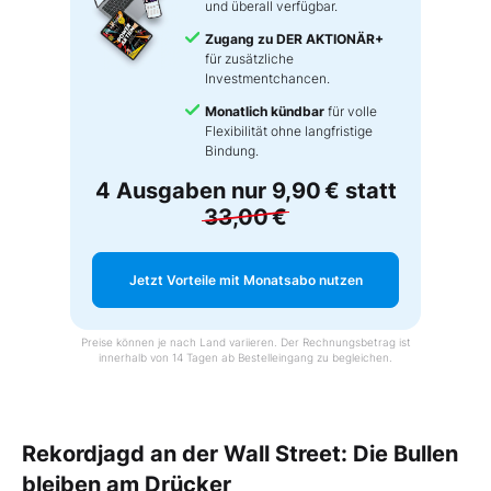
und überall verfügbar.
Zugang zu DER AKTIONÄR+
für zusätzliche
Investmentchancen.
Monatlich kündbar
für volle
Flexibilität ohne langfristige
Bindung.
4 Ausgaben nur
9,90 €
statt
33,00 €
Jetzt Vorteile mit Monatsabo nutzen
Preise können je nach Land variieren. Der Rechnungsbetrag ist
innerhalb von 14 Tagen ab Bestelleingang zu begleichen.
Rekordjagd an der Wall Street: Die Bullen
bleiben am Drücker