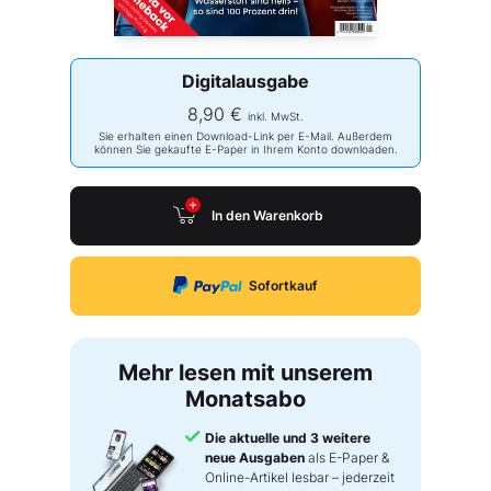
Digitalausgabe
8,90 €
inkl. MwSt.
Sie erhalten einen Download-Link per E-Mail. Außerdem
können Sie gekaufte E-Paper in Ihrem Konto downloaden.
In den Warenkorb
Sofortkauf
Mehr lesen mit unserem
Monatsabo
Die aktuelle und 3 weitere
neue Ausgaben
als E-Paper &
Online-Artikel lesbar – jederzeit