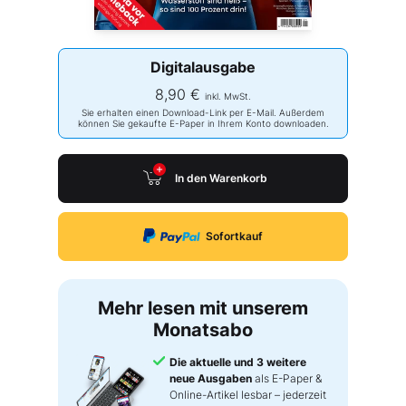
Digitalausgabe
8,90 €
inkl. MwSt.
Sie erhalten einen Download-Link per E-Mail. Außerdem
können Sie gekaufte E-Paper in Ihrem Konto downloaden.
In den Warenkorb
Sofortkauf
Mehr lesen mit unserem
Monatsabo
Die aktuelle und 3 weitere
neue Ausgaben
als E-Paper &
Online-Artikel lesbar – jederzeit