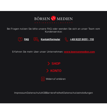
Bei Fragen nutzen Sie bitte unsere FAQ oder wenden Sie sich an unser Team vom
Kundenservice:
FAQ
Kontaktformular
+49 9221 9051 - 110
Erfahren Sie mehr über unser Unternehmen:
www.boersenmedien.com
SHOP
Aktien-Reports
HEBELTRADER
Merchandise
Börsenbriefe
Gutscheine
TradingDay
Newsletter
Magazine
Bücher
KONTO
Benachrichtigungen
Kontoinformationen
Passwort ändern
Abonnements
Abo kündigen
Rechnungen
Bibliothek
Widerruf erklären
Impressum
Datenschutz
AGB
Barrierefreiheit
Datenschutzeinstellungen