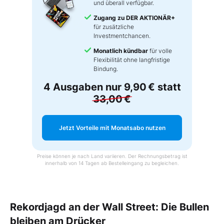
und überall verfügbar.
Zugang zu DER AKTIONÄR+
für zusätzliche
Investmentchancen.
Monatlich kündbar
für volle
Flexibilität ohne langfristige
Bindung.
4 Ausgaben nur
9,90 €
statt
33,00 €
Jetzt Vorteile mit Monatsabo nutzen
Preise können je nach Land variieren. Der Rechnungsbetrag ist
innerhalb von 14 Tagen ab Bestelleingang zu begleichen.
Rekordjagd an der Wall Street: Die Bullen
bleiben am Drücker