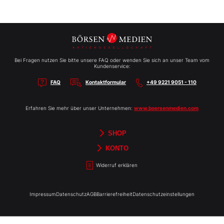
Bei Fragen nutzen Sie bitte unsere FAQ oder wenden Sie sich an unser Team vom
Kundenservice:
FAQ
Kontaktformular
+49 9221 9051 - 110
Erfahren Sie mehr über unser Unternehmen:
www.boersenmedien.com
SHOP
Aktien-Reports
HEBELTRADER
Merchandise
Börsenbriefe
Gutscheine
TradingDay
Newsletter
Magazine
Bücher
KONTO
Benachrichtigungen
Kontoinformationen
Passwort ändern
Abonnements
Abo kündigen
Rechnungen
Bibliothek
Widerruf erklären
Impressum
Datenschutz
AGB
Barrierefreiheit
Datenschutzeinstellungen