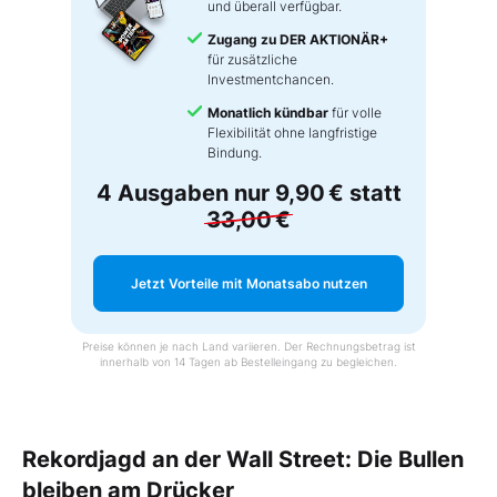
und überall verfügbar.
Zugang zu DER AKTIONÄR+
für zusätzliche
Investmentchancen.
Monatlich kündbar
für volle
Flexibilität ohne langfristige
Bindung.
4 Ausgaben nur
9,90 €
statt
33,00 €
Jetzt Vorteile mit Monatsabo nutzen
Preise können je nach Land variieren. Der Rechnungsbetrag ist
innerhalb von 14 Tagen ab Bestelleingang zu begleichen.
Rekordjagd an der Wall Street: Die Bullen
bleiben am Drücker