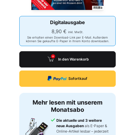
Digitalausgabe
8,90 €
inkl. MwSt.
Sie erhalten einen Download-Link per E-Mail. Außerdem
können Sie gekaufte E-Paper in Ihrem Konto downloaden.
In den Warenkorb
Sofortkauf
Mehr lesen mit unserem
Monatsabo
Die aktuelle und 3 weitere
neue Ausgaben
als E-Paper &
Online-Artikel lesbar – jederzeit