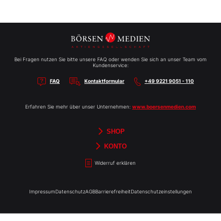
Bei Fragen nutzen Sie bitte unsere FAQ oder wenden Sie sich an unser Team vom
Kundenservice:
FAQ
Kontaktformular
+49 9221 9051 - 110
Erfahren Sie mehr über unser Unternehmen:
www.boersenmedien.com
SHOP
Aktien-Reports
HEBELTRADER
Merchandise
Börsenbriefe
Gutscheine
TradingDay
Newsletter
Magazine
Bücher
KONTO
Benachrichtigungen
Kontoinformationen
Passwort ändern
Abonnements
Abo kündigen
Rechnungen
Bibliothek
Widerruf erklären
Impressum
Datenschutz
AGB
Barrierefreiheit
Datenschutzeinstellungen