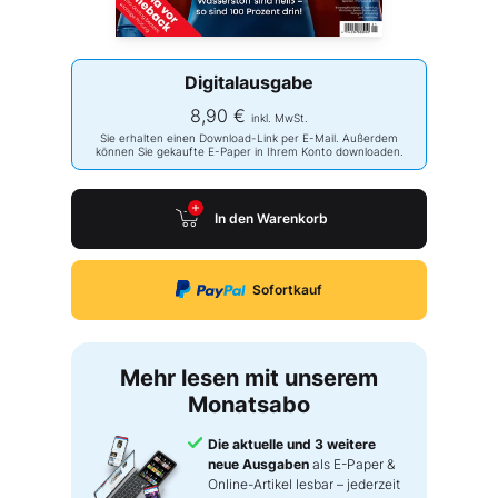
Digitalausgabe
8,90 €
inkl. MwSt.
Sie erhalten einen Download-Link per E-Mail. Außerdem
können Sie gekaufte E-Paper in Ihrem Konto downloaden.
In den Warenkorb
Sofortkauf
Mehr lesen mit unserem
Monatsabo
Die aktuelle und 3 weitere
neue Ausgaben
als E-Paper &
Online-Artikel lesbar – jederzeit