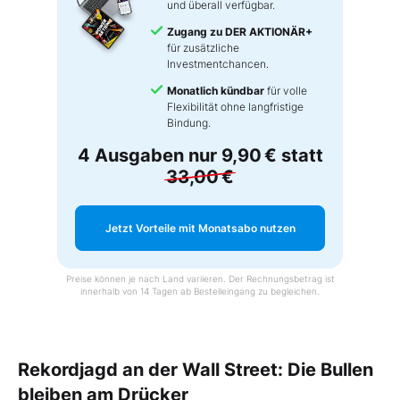
und überall verfügbar.
Zugang zu DER AKTIONÄR+
für zusätzliche
Investmentchancen.
Monatlich kündbar
für volle
Flexibilität ohne langfristige
Bindung.
4 Ausgaben nur
9,90 €
statt
33,00 €
Jetzt Vorteile mit Monatsabo nutzen
Preise können je nach Land variieren. Der Rechnungsbetrag ist
innerhalb von 14 Tagen ab Bestelleingang zu begleichen.
Rekordjagd an der Wall Street: Die Bullen
bleiben am Drücker