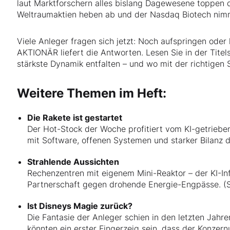
laut Marktforschern alles bislang Dagewesene toppen d
Weltraumaktien heben ab und der Nasdaq Biotech nimm
Viele Anleger fragen sich jetzt: Noch aufspringen ode
AKTIONÄR liefert die Antworten. Lesen Sie in der Titels
stärkste Dynamik entfalten – und wo mit der richtigen 
Weitere Themen im Heft:
Die Rakete ist gestartet
Der Hot-Stock der Woche profitiert vom KI-getriebe
mit Software, offenen Systemen und starker Bilanz d
Strahlende Aussichten
Rechenzentren mit eigenem Mini-Reaktor – der KI-Inf
Partnerschaft gegen drohende Energie-Engpässe. (S
Ist Disneys Magie zurück?
Die Fantasie der Anleger schien in den letzten Jah
könnten ein erster Fingerzeig sein, dass der Konze