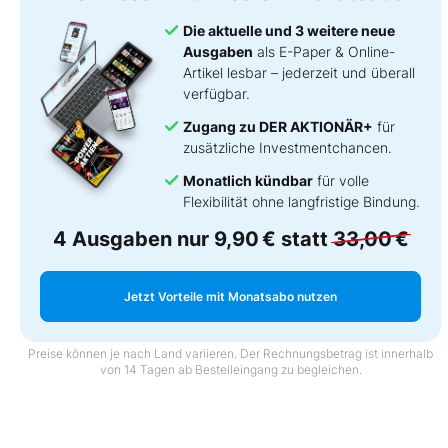
Die aktuelle und 3 weitere neue
Ausgaben
als E-Paper & Online-
Artikel lesbar – jederzeit und überall
verfügbar.
Zugang zu DER AKTIONÄR+
für
zusätzliche Investmentchancen.
Monatlich kündbar
für volle
Flexibilität ohne langfristige Bindung.
4 Ausgaben nur
9,90 €
statt
33,00 €
Jetzt Vorteile mit Monatsabo nutzen
Preise können je nach Land variieren. Der Rechnungsbetrag ist innerhalb
von 14 Tagen ab Bestelleingang zu begleichen.