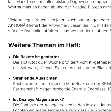
laut Marktforschern alles bislang Dagewesene toppen d
Weltraumaktien heben ab und der Nasdaq Biotech nimm
Viele Anleger fragen sich jetzt: Noch aufspringen ode
AKTIONÄR liefert die Antworten. Lesen Sie in der Titels
stärkste Dynamik entfalten – und wo mit der richtigen 
Weitere Themen im Heft:
Die Rakete ist gestartet
Der Hot-Stock der Woche profitiert vom KI-getriebe
mit Software, offenen Systemen und starker Bilanz d
Strahlende Aussichten
Rechenzentren mit eigenem Mini-Reaktor – der KI-Inf
Partnerschaft gegen drohende Energie-Engpässe. (S
Ist Disneys Magie zurück?
Die Fantasie der Anleger schien in den letzten Jah
könnten ein erster Fingerzeig sein, dass der Konze