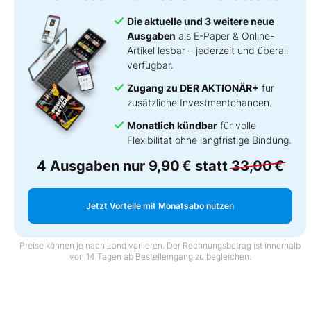
Die aktuelle und 3 weitere neue
Ausgaben
als E-Paper & Online-
Artikel lesbar – jederzeit und überall
verfügbar.
Zugang zu DER AKTIONÄR+
für
zusätzliche Investmentchancen.
Monatlich kündbar
für volle
Flexibilität ohne langfristige Bindung.
4 Ausgaben nur
9,90 €
statt
33,00 €
Jetzt Vorteile mit Monatsabo nutzen
Preise können je nach Land variieren. Der Rechnungsbetrag ist innerhalb
von 14 Tagen ab Bestelleingang zu begleichen.