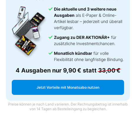
Die aktuelle und 3 weitere neue
Ausgaben
als E-Paper & Online-
Artikel lesbar – jederzeit und überall
verfügbar.
Zugang zu DER AKTIONÄR+
für
zusätzliche Investmentchancen.
Monatlich kündbar
für volle
Flexibilität ohne langfristige Bindung.
4 Ausgaben nur
9,90 €
statt
33,00 €
Jetzt Vorteile mit Monatsabo nutzen
Preise können je nach Land variieren. Der Rechnungsbetrag ist innerhalb
von 14 Tagen ab Bestelleingang zu begleichen.