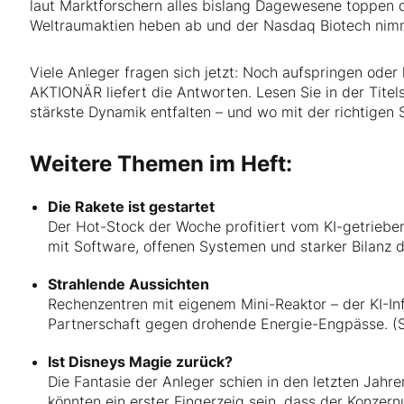
laut Marktforschern alles bislang Dagewesene toppen d
Weltraumaktien heben ab und der Nasdaq Biotech nimm
Viele Anleger fragen sich jetzt: Noch aufspringen ode
AKTIONÄR liefert die Antworten. Lesen Sie in der Titels
stärkste Dynamik entfalten – und wo mit der richtigen 
Weitere Themen im Heft:
Die Rakete ist gestartet
Der Hot-Stock der Woche profitiert vom KI-getriebe
mit Software, offenen Systemen und starker Bilanz d
Strahlende Aussichten
Rechenzentren mit eigenem Mini-Reaktor – der KI-Inf
Partnerschaft gegen drohende Energie-Engpässe. (S
Ist Disneys Magie zurück?
Die Fantasie der Anleger schien in den letzten Jah
könnten ein erster Fingerzeig sein, dass der Konze