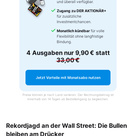
und überall verfügbar.
Zugang zu DER AKTIONÄR+
für zusätzliche
Investmentchancen.
Monatlich kündbar
für volle
Flexibilität ohne langfristige
Bindung.
4 Ausgaben nur
9,90 €
statt
33,00 €
Jetzt Vorteile mit Monatsabo nutzen
Preise können je nach Land variieren. Der Rechnungsbetrag ist
innerhalb von 14 Tagen ab Bestelleingang zu begleichen.
Rekordjagd an der Wall Street: Die Bullen
bleiben am Drücker