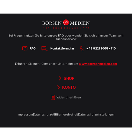
Bei Fragen nutzen Sie bitte unsere FAQ oder wenden Sie sich an unser Team vom
Kundenservice:
FAQ
Kontaktformular
+49 9221 9051 - 110
Erfahren Sie mehr über unser Unternehmen:
www.boersenmedien.com
SHOP
Aktien-Reports
HEBELTRADER
Merchandise
Börsenbriefe
Gutscheine
TradingDay
Newsletter
Magazine
Bücher
KONTO
Benachrichtigungen
Kontoinformationen
Passwort ändern
Abonnements
Abo kündigen
Rechnungen
Bibliothek
Widerruf erklären
Impressum
Datenschutz
AGB
Barrierefreiheit
Datenschutzeinstellungen