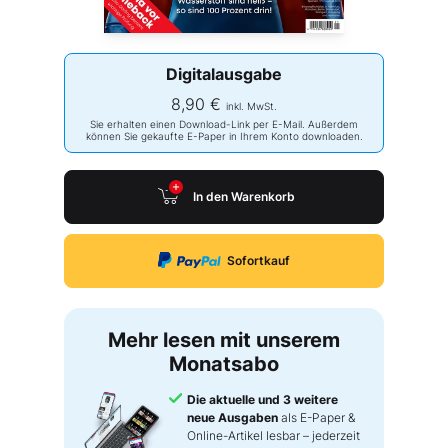
Digitalausgabe
8,90 €
inkl. MwSt.
Sie erhalten einen Download-Link per E-Mail. Außerdem
können Sie gekaufte E-Paper in Ihrem Konto downloaden.
In den Warenkorb
Sofortkauf
Mehr lesen mit unserem
Monatsabo
Die aktuelle und 3 weitere
neue Ausgaben
als E-Paper &
Online-Artikel lesbar – jederzeit