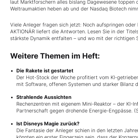
laut Marktforschern alles bislang Dagewesene toppen d
Weltraumaktien heben ab und der Nasdaq Biotech nimm
Viele Anleger fragen sich jetzt: Noch aufspringen ode
AKTIONÄR liefert die Antworten. Lesen Sie in der Titels
stärkste Dynamik entfalten – und wo mit der richtigen 
Weitere Themen im Heft:
Die Rakete ist gestartet
Der Hot-Stock der Woche profitiert vom KI-getriebe
mit Software, offenen Systemen und starker Bilanz d
Strahlende Aussichten
Rechenzentren mit eigenem Mini-Reaktor – der KI-Inf
Partnerschaft gegen drohende Energie-Engpässe. (S
Ist Disneys Magie zurück?
Die Fantasie der Anleger schien in den letzten Jah
könnten ein erster Fingerzeig sein, dass der Konze