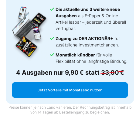
Die aktuelle und 3 weitere neue
Ausgaben
als E-Paper & Online-
Artikel lesbar – jederzeit und überall
verfügbar.
Zugang zu DER AKTIONÄR+
für
zusätzliche Investmentchancen.
Monatlich kündbar
für volle
Flexibilität ohne langfristige Bindung.
4 Ausgaben nur
9,90 €
statt
33,00 €
Jetzt Vorteile mit Monatsabo nutzen
Preise können je nach Land variieren. Der Rechnungsbetrag ist innerhalb
von 14 Tagen ab Bestelleingang zu begleichen.