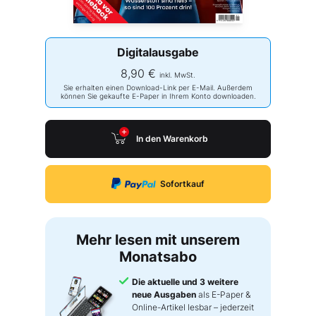
Digitalausgabe
8,90 €
inkl. MwSt.
Sie erhalten einen Download-Link per E-Mail. Außerdem
können Sie gekaufte E-Paper in Ihrem Konto downloaden.
In den Warenkorb
Sofortkauf
Mehr lesen mit unserem
Monatsabo
Die aktuelle und 3 weitere
neue Ausgaben
als E-Paper &
Online-Artikel lesbar – jederzeit