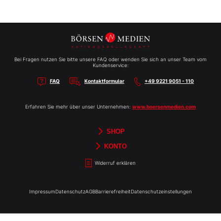
Bei Fragen nutzen Sie bitte unsere FAQ oder wenden Sie sich an unser Team vom
Kundenservice:
FAQ
Kontaktformular
+49 9221 9051 - 110
Erfahren Sie mehr über unser Unternehmen:
www.boersenmedien.com
SHOP
Aktien-Reports
HEBELTRADER
Merchandise
Börsenbriefe
Gutscheine
TradingDay
Newsletter
Magazine
Bücher
KONTO
Benachrichtigungen
Kontoinformationen
Passwort ändern
Abonnements
Abo kündigen
Rechnungen
Bibliothek
Widerruf erklären
Impressum
Datenschutz
AGB
Barrierefreiheit
Datenschutzeinstellungen