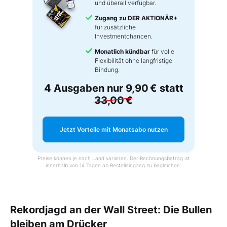
und überall verfügbar.
Zugang zu DER AKTIONÄR+
für zusätzliche
Investmentchancen.
Monatlich kündbar
für volle
Flexibilität ohne langfristige
Bindung.
4 Ausgaben nur
9,90 €
statt
33,00 €
Jetzt Vorteile mit Monatsabo nutzen
Preise können je nach Land variieren. Der Rechnungsbetrag ist
innerhalb von 14 Tagen ab Bestelleingang zu begleichen.
Rekordjagd an der Wall Street: Die Bullen
bleiben am Drücker