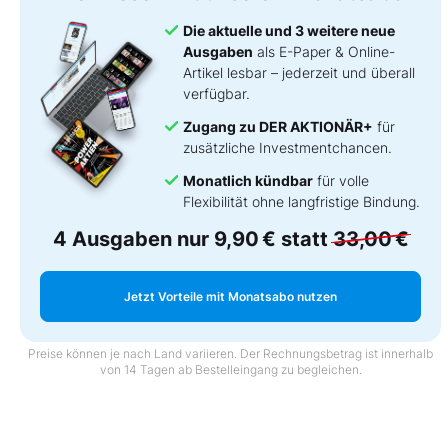
Die aktuelle und 3 weitere neue
Ausgaben
als E-Paper & Online-
Artikel lesbar – jederzeit und überall
verfügbar.
Zugang zu DER AKTIONÄR+
für
zusätzliche Investmentchancen.
Monatlich kündbar
für volle
Flexibilität ohne langfristige Bindung.
4 Ausgaben nur
9,90 €
statt
33,00 €
Jetzt Vorteile mit Monatsabo nutzen
Preise können je nach Land variieren. Der Rechnungsbetrag ist innerhalb
von 14 Tagen ab Bestelleingang zu begleichen.