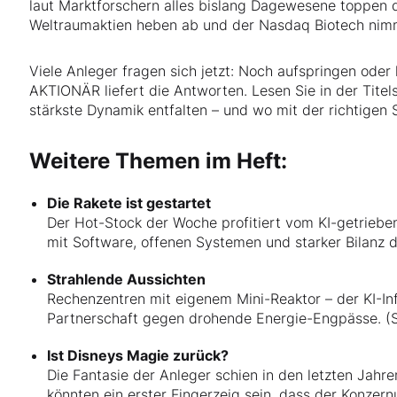
laut Marktforschern alles bislang Dagewesene toppen d
Weltraumaktien heben ab und der Nasdaq Biotech nimm
Viele Anleger fragen sich jetzt: Noch aufspringen ode
AKTIONÄR liefert die Antworten. Lesen Sie in der Titels
stärkste Dynamik entfalten – und wo mit der richtigen 
Weitere Themen im Heft:
Die Rakete ist gestartet
Der Hot-Stock der Woche profitiert vom KI-getriebe
mit Software, offenen Systemen und starker Bilanz d
Strahlende Aussichten
Rechenzentren mit eigenem Mini-Reaktor – der KI-Inf
Partnerschaft gegen drohende Energie-Engpässe. (S
Ist Disneys Magie zurück?
Die Fantasie der Anleger schien in den letzten Jah
könnten ein erster Fingerzeig sein, dass der Konze