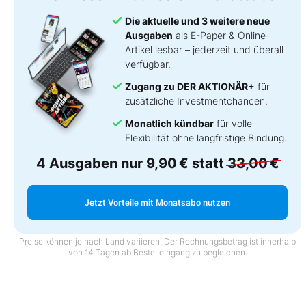
Die aktuelle und 3 weitere neue
Ausgaben
als E-Paper & Online-
Artikel lesbar – jederzeit und überall
verfügbar.
Zugang zu DER AKTIONÄR+
für
zusätzliche Investmentchancen.
Monatlich kündbar
für volle
Flexibilität ohne langfristige Bindung.
4 Ausgaben nur
9,90 €
statt
33,00 €
Jetzt Vorteile mit Monatsabo nutzen
Preise können je nach Land variieren. Der Rechnungsbetrag ist innerhalb
von 14 Tagen ab Bestelleingang zu begleichen.