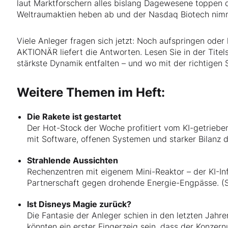
laut Marktforschern alles bislang Dagewesene toppen d
Weltraumaktien heben ab und der Nasdaq Biotech nimm
Viele Anleger fragen sich jetzt: Noch aufspringen ode
AKTIONÄR liefert die Antworten. Lesen Sie in der Titels
stärkste Dynamik entfalten – und wo mit der richtigen 
Weitere Themen im Heft:
Die Rakete ist gestartet
Der Hot-Stock der Woche profitiert vom KI-getriebe
mit Software, offenen Systemen und starker Bilanz d
Strahlende Aussichten
Rechenzentren mit eigenem Mini-Reaktor – der KI-Inf
Partnerschaft gegen drohende Energie-Engpässe. (S
Ist Disneys Magie zurück?
Die Fantasie der Anleger schien in den letzten Jah
könnten ein erster Fingerzeig sein, dass der Konze