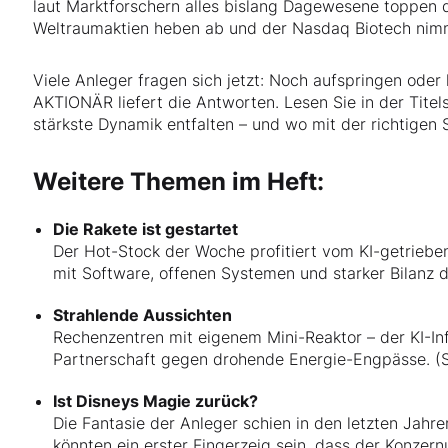
laut Marktforschern alles bislang Dagewesene toppen d
Weltraumaktien heben ab und der Nasdaq Biotech nimm
Viele Anleger fragen sich jetzt: Noch aufspringen ode
AKTIONÄR liefert die Antworten. Lesen Sie in der Titels
stärkste Dynamik entfalten – und wo mit der richtigen 
Weitere Themen im Heft:
Die Rakete ist gestartet
Der Hot-Stock der Woche profitiert vom KI-getriebe
mit Software, offenen Systemen und starker Bilanz d
Strahlende Aussichten
Rechenzentren mit eigenem Mini-Reaktor – der KI-Inf
Partnerschaft gegen drohende Energie-Engpässe. (S
Ist Disneys Magie zurück?
Die Fantasie der Anleger schien in den letzten Jah
könnten ein erster Fingerzeig sein, dass der Konze