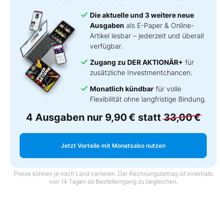
Die aktuelle und 3 weitere neue
Ausgaben
als E-Paper & Online-
Artikel lesbar – jederzeit und überall
verfügbar.
Zugang zu DER AKTIONÄR+
für
zusätzliche Investmentchancen.
Monatlich kündbar
für volle
Flexibilität ohne langfristige Bindung.
4 Ausgaben nur
9,90 €
statt
33,00 €
Jetzt Vorteile mit Monatsabo nutzen
Preise können je nach Land variieren. Der Rechnungsbetrag ist innerhalb
von 14 Tagen ab Bestelleingang zu begleichen.