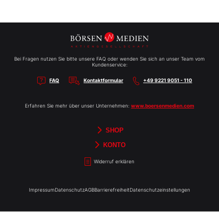
Bei Fragen nutzen Sie bitte unsere FAQ oder wenden Sie sich an unser Team vom
Kundenservice:
FAQ
Kontaktformular
+49 9221 9051 - 110
Erfahren Sie mehr über unser Unternehmen:
www.boersenmedien.com
SHOP
Aktien-Reports
HEBELTRADER
Merchandise
Börsenbriefe
Gutscheine
TradingDay
Newsletter
Magazine
Bücher
KONTO
Benachrichtigungen
Kontoinformationen
Passwort ändern
Abonnements
Abo kündigen
Rechnungen
Bibliothek
Widerruf erklären
Impressum
Datenschutz
AGB
Barrierefreiheit
Datenschutzeinstellungen