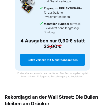
und überall verfügbar.
Zugang zu DER AKTIONÄR+
für zusätzliche
Investmentchancen.
Monatlich kündbar
für volle
Flexibilität ohne langfristige
Bindung.
4 Ausgaben nur
9,90 €
statt
33,00 €
Jetzt Vorteile mit Monatsabo nutzen
Preise können je nach Land variieren. Der Rechnungsbetrag ist
innerhalb von 14 Tagen ab Bestelleingang zu begleichen.
Rekordjagd an der Wall Street: Die Bullen
bleiben am Drücker