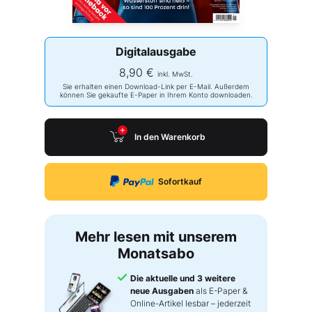
Digitalausgabe
8,90 €
inkl. MwSt.
Sie erhalten einen Download-Link per E-Mail. Außerdem
können Sie gekaufte E-Paper in Ihrem Konto downloaden.
In den Warenkorb
Sofortkauf
Mehr lesen mit unserem
Monatsabo
Die aktuelle und 3 weitere
neue Ausgaben
als E-Paper &
Online-Artikel lesbar – jederzeit