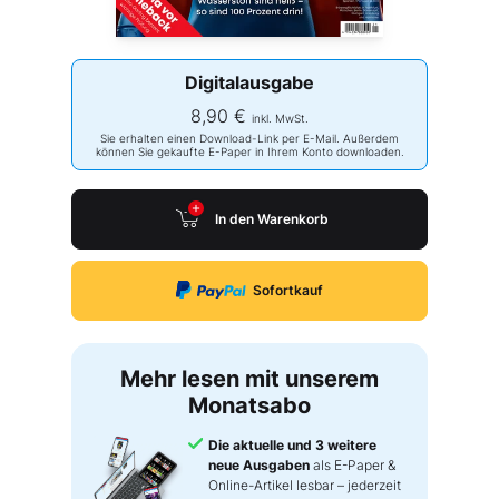
Digitalausgabe
8,90 €
inkl. MwSt.
Sie erhalten einen Download-Link per E-Mail. Außerdem
können Sie gekaufte E-Paper in Ihrem Konto downloaden.
In den Warenkorb
Sofortkauf
Mehr lesen mit unserem
Monatsabo
Die aktuelle und 3 weitere
neue Ausgaben
als E-Paper &
Online-Artikel lesbar – jederzeit