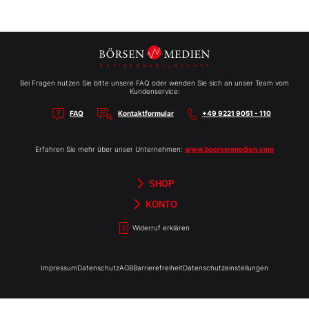
Bei Fragen nutzen Sie bitte unsere FAQ oder wenden Sie sich an unser Team vom
Kundenservice:
FAQ
Kontaktformular
+49 9221 9051 - 110
Erfahren Sie mehr über unser Unternehmen:
www.boersenmedien.com
SHOP
Aktien-Reports
HEBELTRADER
Merchandise
Börsenbriefe
Gutscheine
TradingDay
Newsletter
Magazine
Bücher
KONTO
Benachrichtigungen
Kontoinformationen
Passwort ändern
Abonnements
Abo kündigen
Rechnungen
Bibliothek
Widerruf erklären
Impressum
Datenschutz
AGB
Barrierefreiheit
Datenschutzeinstellungen