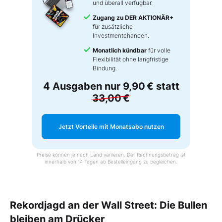
und überall verfügbar.
Zugang zu DER AKTIONÄR+
für zusätzliche
Investmentchancen.
Monatlich kündbar
für volle
Flexibilität ohne langfristige
Bindung.
4 Ausgaben nur
9,90 €
statt
33,00 €
Jetzt Vorteile mit Monatsabo nutzen
Preise können je nach Land variieren. Der Rechnungsbetrag ist
innerhalb von 14 Tagen ab Bestelleingang zu begleichen.
Rekordjagd an der Wall Street: Die Bullen
bleiben am Drücker