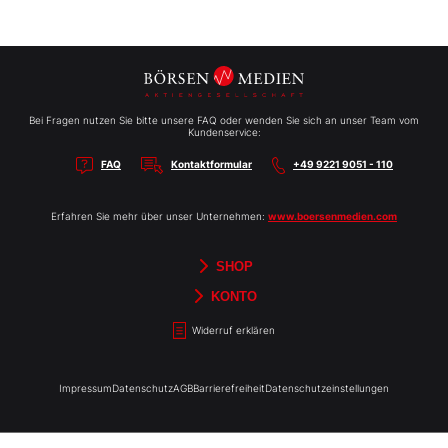
Bei Fragen nutzen Sie bitte unsere FAQ oder wenden Sie sich an unser Team vom
Kundenservice:
FAQ
Kontaktformular
+49 9221 9051 - 110
Erfahren Sie mehr über unser Unternehmen:
www.boersenmedien.com
SHOP
Aktien-Reports
HEBELTRADER
Merchandise
Börsenbriefe
Gutscheine
TradingDay
Newsletter
Magazine
Bücher
KONTO
Benachrichtigungen
Kontoinformationen
Passwort ändern
Abonnements
Abo kündigen
Rechnungen
Bibliothek
Widerruf erklären
Impressum
Datenschutz
AGB
Barrierefreiheit
Datenschutzeinstellungen