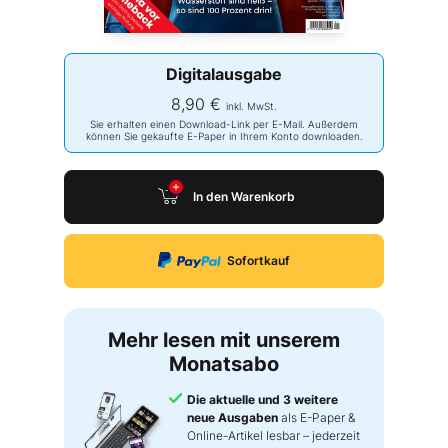
Digitalausgabe
8,90 €
inkl. MwSt.
Sie erhalten einen Download-Link per E-Mail. Außerdem
können Sie gekaufte E-Paper in Ihrem Konto downloaden.
In den Warenkorb
Sofortkauf
Mehr lesen mit unserem
Monatsabo
Die aktuelle und 3 weitere
neue Ausgaben
als E-Paper &
Online-Artikel lesbar – jederzeit