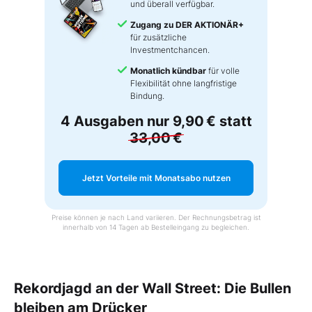
und überall verfügbar.
Zugang zu DER AKTIONÄR+
für zusätzliche
Investmentchancen.
Monatlich kündbar
für volle
Flexibilität ohne langfristige
Bindung.
4 Ausgaben nur
9,90 €
statt
33,00 €
Jetzt Vorteile mit Monatsabo nutzen
Preise können je nach Land variieren. Der Rechnungsbetrag ist
innerhalb von 14 Tagen ab Bestelleingang zu begleichen.
Rekordjagd an der Wall Street: Die Bullen
bleiben am Drücker