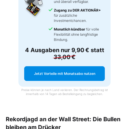
und überall verfügbar.
Zugang zu DER AKTIONÄR+
für zusätzliche
Investmentchancen.
Monatlich kündbar
für volle
Flexibilität ohne langfristige
Bindung.
4 Ausgaben nur
9,90 €
statt
33,00 €
Jetzt Vorteile mit Monatsabo nutzen
Preise können je nach Land variieren. Der Rechnungsbetrag ist
innerhalb von 14 Tagen ab Bestelleingang zu begleichen.
Rekordjagd an der Wall Street: Die Bullen
bleiben am Drücker