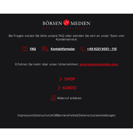
Bei Fragen nutzen Sie bitte unsere FAQ oder wenden Sie sich an unser Team vom
Kundenservice:
FAQ
Kontaktformular
+49 9221 9051 - 110
Erfahren Sie mehr über unser Unternehmen:
www.boersenmedien.com
SHOP
Aktien-Reports
HEBELTRADER
Merchandise
Börsenbriefe
Gutscheine
TradingDay
Newsletter
Magazine
Bücher
KONTO
Benachrichtigungen
Kontoinformationen
Passwort ändern
Abonnements
Abo kündigen
Rechnungen
Bibliothek
Widerruf erklären
Impressum
Datenschutz
AGB
Barrierefreiheit
Datenschutzeinstellungen