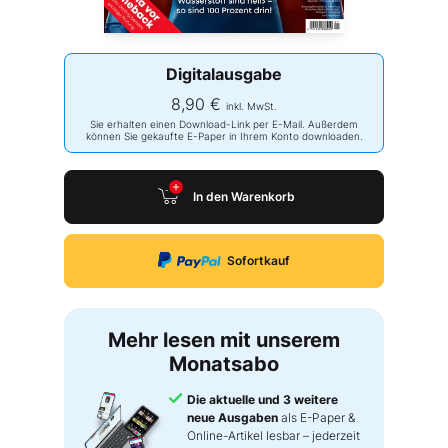
Digitalausgabe
8,90 €
inkl. MwSt.
Sie erhalten einen Download-Link per E-Mail. Außerdem
können Sie gekaufte E-Paper in Ihrem Konto downloaden.
In den Warenkorb
Sofortkauf
Mehr lesen mit unserem
Monatsabo
Die aktuelle und 3 weitere
neue Ausgaben
als E-Paper &
Online-Artikel lesbar – jederzeit