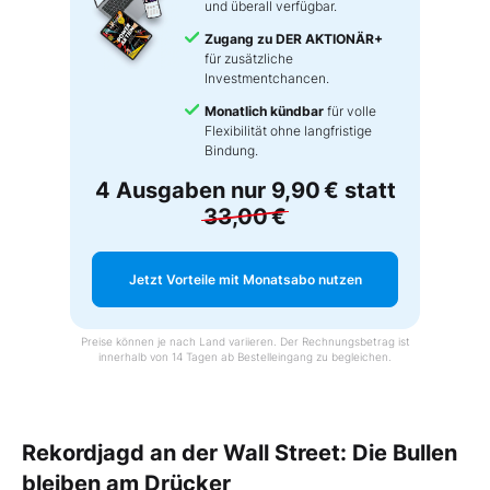
und überall verfügbar.
Zugang zu DER AKTIONÄR+
für zusätzliche
Investmentchancen.
Monatlich kündbar
für volle
Flexibilität ohne langfristige
Bindung.
4 Ausgaben nur
9,90 €
statt
33,00 €
Jetzt Vorteile mit Monatsabo nutzen
Preise können je nach Land variieren. Der Rechnungsbetrag ist
innerhalb von 14 Tagen ab Bestelleingang zu begleichen.
Rekordjagd an der Wall Street: Die Bullen
bleiben am Drücker