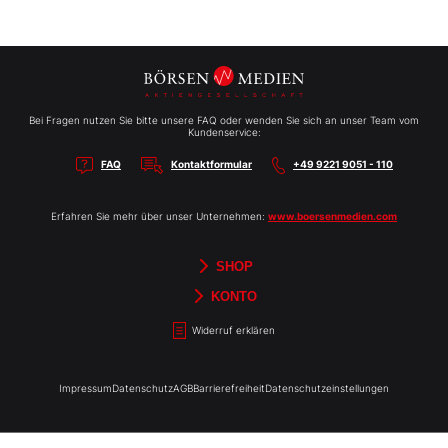
Bei Fragen nutzen Sie bitte unsere FAQ oder wenden Sie sich an unser Team vom
Kundenservice:
FAQ
Kontaktformular
+49 9221 9051 - 110
Erfahren Sie mehr über unser Unternehmen:
www.boersenmedien.com
SHOP
Aktien-Reports
HEBELTRADER
Merchandise
Börsenbriefe
Gutscheine
TradingDay
Newsletter
Magazine
Bücher
KONTO
Benachrichtigungen
Kontoinformationen
Passwort ändern
Abonnements
Abo kündigen
Rechnungen
Bibliothek
Widerruf erklären
Impressum
Datenschutz
AGB
Barrierefreiheit
Datenschutzeinstellungen