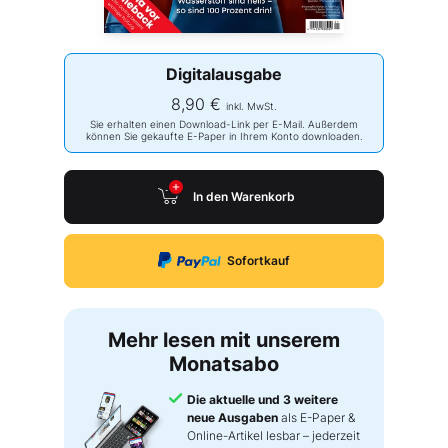
Digitalausgabe
8,90 €
inkl. MwSt.
Sie erhalten einen Download-Link per E-Mail. Außerdem
können Sie gekaufte E-Paper in Ihrem Konto downloaden.
In den Warenkorb
Sofortkauf
Mehr lesen mit unserem
Monatsabo
Die aktuelle und 3 weitere
neue Ausgaben
als E-Paper &
Online-Artikel lesbar – jederzeit