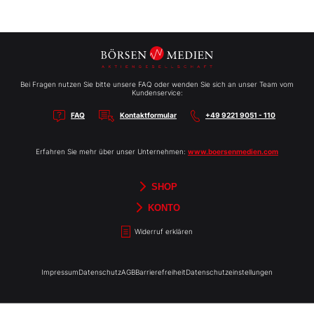
Bei Fragen nutzen Sie bitte unsere FAQ oder wenden Sie sich an unser Team vom
Kundenservice:
FAQ
Kontaktformular
+49 9221 9051 - 110
Erfahren Sie mehr über unser Unternehmen:
www.boersenmedien.com
SHOP
Aktien-Reports
HEBELTRADER
Merchandise
Börsenbriefe
Gutscheine
TradingDay
Newsletter
Magazine
Bücher
KONTO
Benachrichtigungen
Kontoinformationen
Passwort ändern
Abonnements
Abo kündigen
Rechnungen
Bibliothek
Widerruf erklären
Impressum
Datenschutz
AGB
Barrierefreiheit
Datenschutzeinstellungen