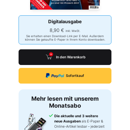
Digitalausgabe
8,90 €
inkl. MwSt.
Sie erhalten einen Download-Link per E-Mail. Außerdem
können Sie gekaufte E-Paper in Ihrem Konto downloaden.
In den Warenkorb
Sofortkauf
Mehr lesen mit unserem
Monatsabo
Die aktuelle und 3 weitere
neue Ausgaben
als E-Paper &
Online-Artikel lesbar – jederzeit