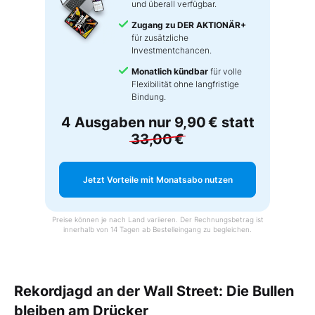
und überall verfügbar.
Zugang zu DER AKTIONÄR+
für zusätzliche
Investmentchancen.
Monatlich kündbar
für volle
Flexibilität ohne langfristige
Bindung.
4 Ausgaben nur
9,90 €
statt
33,00 €
Jetzt Vorteile mit Monatsabo nutzen
Preise können je nach Land variieren. Der Rechnungsbetrag ist
innerhalb von 14 Tagen ab Bestelleingang zu begleichen.
Rekordjagd an der Wall Street: Die Bullen
bleiben am Drücker