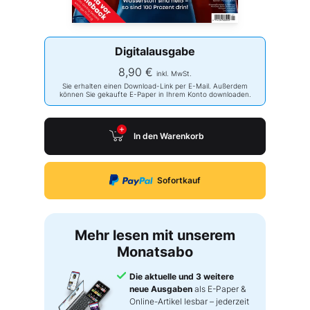
Digitalausgabe
8,90 €
inkl. MwSt.
Sie erhalten einen Download-Link per E-Mail. Außerdem
können Sie gekaufte E-Paper in Ihrem Konto downloaden.
In den Warenkorb
Sofortkauf
Mehr lesen mit unserem
Monatsabo
Die aktuelle und 3 weitere
neue Ausgaben
als E-Paper &
Online-Artikel lesbar – jederzeit