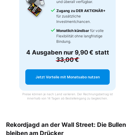
und überall verfügbar.
Zugang zu DER AKTIONÄR+
für zusätzliche
Investmentchancen.
Monatlich kündbar
für volle
Flexibilität ohne langfristige
Bindung.
4 Ausgaben nur
9,90 €
statt
33,00 €
Jetzt Vorteile mit Monatsabo nutzen
Preise können je nach Land variieren. Der Rechnungsbetrag ist
innerhalb von 14 Tagen ab Bestelleingang zu begleichen.
Rekordjagd an der Wall Street: Die Bullen
bleiben am Drücker