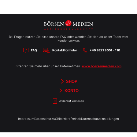
Bei Fragen nutzen Sie bitte unsere FAQ oder wenden Sie sich an unser Team vom
Kundenservice:
FAQ
Kontaktformular
+49 9221 9051 - 110
Erfahren Sie mehr über unser Unternehmen:
www.boersenmedien.com
SHOP
Aktien-Reports
HEBELTRADER
Merchandise
Börsenbriefe
Gutscheine
TradingDay
Newsletter
Magazine
Bücher
KONTO
Benachrichtigungen
Kontoinformationen
Passwort ändern
Abonnements
Abo kündigen
Rechnungen
Bibliothek
Widerruf erklären
Impressum
Datenschutz
AGB
Barrierefreiheit
Datenschutzeinstellungen