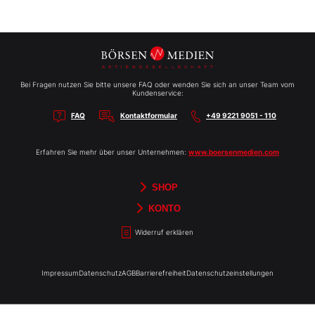
Bei Fragen nutzen Sie bitte unsere FAQ oder wenden Sie sich an unser Team vom
Kundenservice:
FAQ
Kontaktformular
+49 9221 9051 - 110
Erfahren Sie mehr über unser Unternehmen:
www.boersenmedien.com
SHOP
Aktien-Reports
HEBELTRADER
Merchandise
Börsenbriefe
Gutscheine
TradingDay
Newsletter
Magazine
Bücher
KONTO
Benachrichtigungen
Kontoinformationen
Passwort ändern
Abonnements
Abo kündigen
Rechnungen
Bibliothek
Widerruf erklären
Impressum
Datenschutz
AGB
Barrierefreiheit
Datenschutzeinstellungen