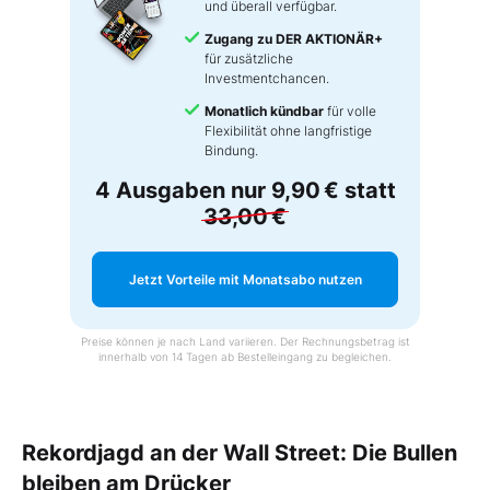
und überall verfügbar.
Zugang zu DER AKTIONÄR+
für zusätzliche
Investmentchancen.
Monatlich kündbar
für volle
Flexibilität ohne langfristige
Bindung.
4 Ausgaben nur
9,90 €
statt
33,00 €
Jetzt Vorteile mit Monatsabo nutzen
Preise können je nach Land variieren. Der Rechnungsbetrag ist
innerhalb von 14 Tagen ab Bestelleingang zu begleichen.
Rekordjagd an der Wall Street: Die Bullen
bleiben am Drücker