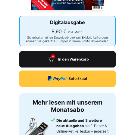
Digitalausgabe
8,90 €
inkl. MwSt.
Sie erhalten einen Download-Link per E-Mail. Außerdem
können Sie gekaufte E-Paper in Ihrem Konto downloaden.
In den Warenkorb
Sofortkauf
Mehr lesen mit unserem
Monatsabo
Die aktuelle und 3 weitere
neue Ausgaben
als E-Paper &
Online-Artikel lesbar – jederzeit