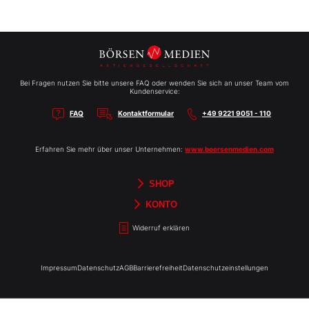
Bei Fragen nutzen Sie bitte unsere FAQ oder wenden Sie sich an unser Team vom
Kundenservice:
FAQ
Kontaktformular
+49 9221 9051 - 110
Erfahren Sie mehr über unser Unternehmen:
www.boersenmedien.com
SHOP
Aktien-Reports
HEBELTRADER
Merchandise
Börsenbriefe
Gutscheine
TradingDay
Newsletter
Magazine
Bücher
KONTO
Benachrichtigungen
Kontoinformationen
Passwort ändern
Abonnements
Abo kündigen
Rechnungen
Bibliothek
Widerruf erklären
Impressum
Datenschutz
AGB
Barrierefreiheit
Datenschutzeinstellungen