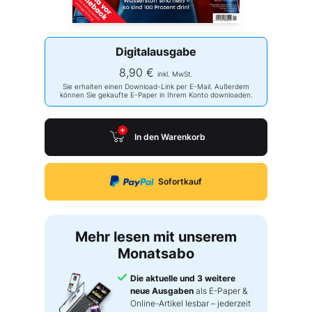
Digitalausgabe
8,90 €
inkl. MwSt.
Sie erhalten einen Download-Link per E-Mail. Außerdem
können Sie gekaufte E-Paper in Ihrem Konto downloaden.
In den Warenkorb
Sofortkauf
Mehr lesen mit unserem
Monatsabo
Die aktuelle und 3 weitere
neue Ausgaben
als E-Paper &
Online-Artikel lesbar – jederzeit