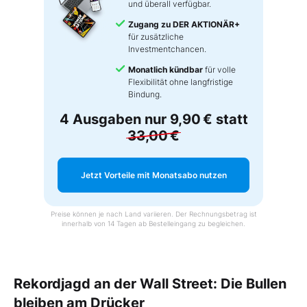
und überall verfügbar.
Zugang zu DER AKTIONÄR+
für zusätzliche
Investmentchancen.
Monatlich kündbar
für volle
Flexibilität ohne langfristige
Bindung.
4 Ausgaben nur
9,90 €
statt
33,00 €
Jetzt Vorteile mit Monatsabo nutzen
Preise können je nach Land variieren. Der Rechnungsbetrag ist
innerhalb von 14 Tagen ab Bestelleingang zu begleichen.
Rekordjagd an der Wall Street: Die Bullen
bleiben am Drücker