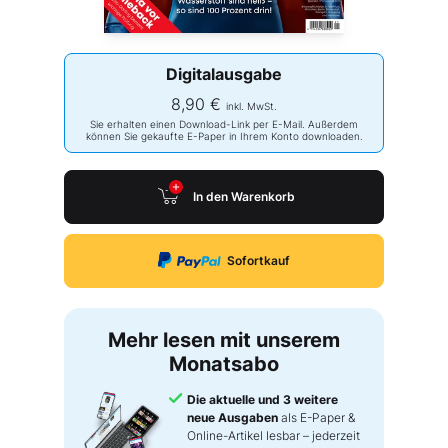
Digitalausgabe
8,90 €
inkl. MwSt.
Sie erhalten einen Download-Link per E-Mail. Außerdem
können Sie gekaufte E-Paper in Ihrem Konto downloaden.
In den Warenkorb
Sofortkauf
Mehr lesen mit unserem
Monatsabo
Die aktuelle und 3 weitere
neue Ausgaben
als E-Paper &
Online-Artikel lesbar – jederzeit