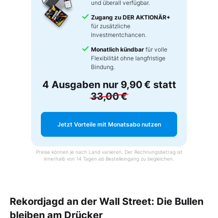
und überall verfügbar.
Zugang zu DER AKTIONÄR+
für zusätzliche
Investmentchancen.
Monatlich kündbar
für volle
Flexibilität ohne langfristige
Bindung.
4 Ausgaben nur
9,90 €
statt
33,00 €
Jetzt Vorteile mit Monatsabo nutzen
Preise können je nach Land variieren. Der Rechnungsbetrag ist
innerhalb von 14 Tagen ab Bestelleingang zu begleichen.
Rekordjagd an der Wall Street: Die Bullen
bleiben am Drücker