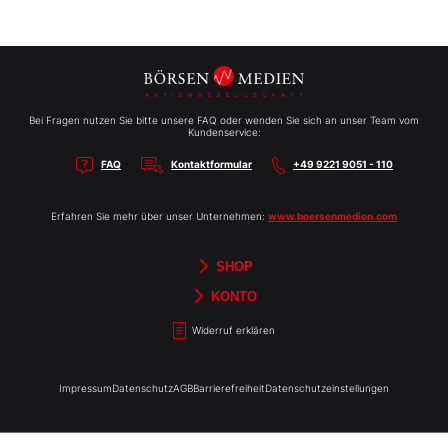
Bei Fragen nutzen Sie bitte unsere FAQ oder wenden Sie sich an unser Team vom
Kundenservice:
FAQ
Kontaktformular
+49 9221 9051 - 110
Erfahren Sie mehr über unser Unternehmen:
www.boersenmedien.com
SHOP
Aktien-Reports
HEBELTRADER
Merchandise
Börsenbriefe
Gutscheine
TradingDay
Newsletter
Magazine
Bücher
KONTO
Benachrichtigungen
Kontoinformationen
Passwort ändern
Abonnements
Abo kündigen
Rechnungen
Bibliothek
Widerruf erklären
Impressum
Datenschutz
AGB
Barrierefreiheit
Datenschutzeinstellungen