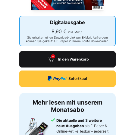
Digitalausgabe
8,90 €
inkl. MwSt.
Sie erhalten einen Download-Link per E-Mail. Außerdem
können Sie gekaufte E-Paper in Ihrem Konto downloaden.
In den Warenkorb
Sofortkauf
Mehr lesen mit unserem
Monatsabo
Die aktuelle und 3 weitere
neue Ausgaben
als E-Paper &
Online-Artikel lesbar – jederzeit