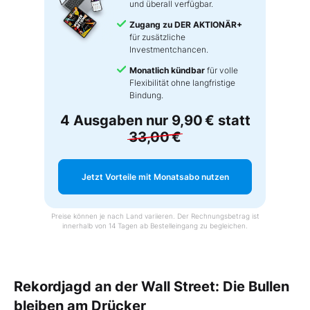
und überall verfügbar.
Zugang zu DER AKTIONÄR+
für zusätzliche
Investmentchancen.
Monatlich kündbar
für volle
Flexibilität ohne langfristige
Bindung.
4 Ausgaben nur
9,90 €
statt
33,00 €
Jetzt Vorteile mit Monatsabo nutzen
Preise können je nach Land variieren. Der Rechnungsbetrag ist
innerhalb von 14 Tagen ab Bestelleingang zu begleichen.
Rekordjagd an der Wall Street: Die Bullen
bleiben am Drücker