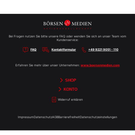
Bei Fragen nutzen Sie bitte unsere FAQ oder wenden Sie sich an unser Team vom
Kundenservice:
FAQ
Kontaktformular
+49 9221 9051 - 110
Erfahren Sie mehr über unser Unternehmen:
www.boersenmedien.com
SHOP
Aktien-Reports
HEBELTRADER
Merchandise
Börsenbriefe
Gutscheine
TradingDay
Newsletter
Magazine
Bücher
KONTO
Benachrichtigungen
Kontoinformationen
Passwort ändern
Abonnements
Abo kündigen
Rechnungen
Bibliothek
Widerruf erklären
Impressum
Datenschutz
AGB
Barrierefreiheit
Datenschutzeinstellungen