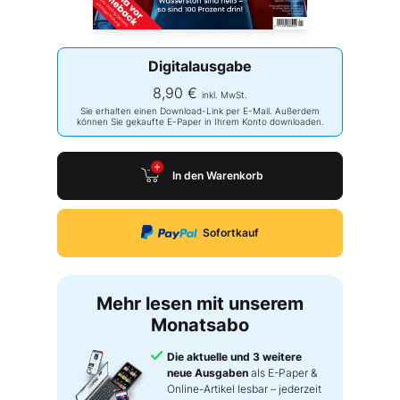
Digitalausgabe
8,90 €
inkl. MwSt.
Sie erhalten einen Download-Link per E-Mail. Außerdem
können Sie gekaufte E-Paper in Ihrem Konto downloaden.
In den Warenkorb
Sofortkauf
Mehr lesen mit unserem
Monatsabo
Die aktuelle und 3 weitere
neue Ausgaben
als E-Paper &
Online-Artikel lesbar – jederzeit