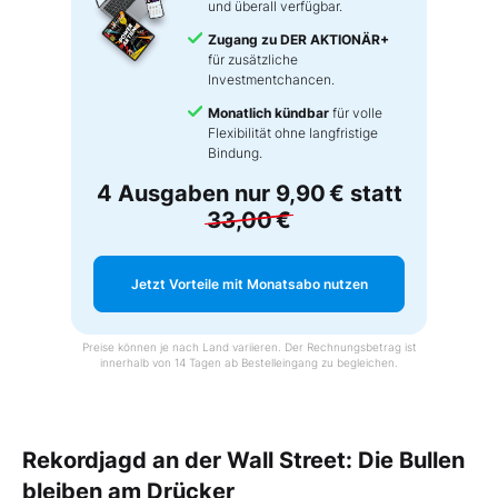
und überall verfügbar.
Zugang zu DER AKTIONÄR+
für zusätzliche
Investmentchancen.
Monatlich kündbar
für volle
Flexibilität ohne langfristige
Bindung.
4 Ausgaben nur
9,90 €
statt
33,00 €
Jetzt Vorteile mit Monatsabo nutzen
Preise können je nach Land variieren. Der Rechnungsbetrag ist
innerhalb von 14 Tagen ab Bestelleingang zu begleichen.
Rekordjagd an der Wall Street: Die Bullen
bleiben am Drücker