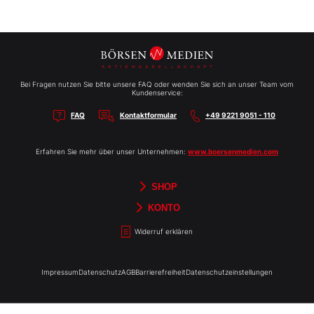
Bei Fragen nutzen Sie bitte unsere FAQ oder wenden Sie sich an unser Team vom
Kundenservice:
FAQ
Kontaktformular
+49 9221 9051 - 110
Erfahren Sie mehr über unser Unternehmen:
www.boersenmedien.com
SHOP
Aktien-Reports
HEBELTRADER
Merchandise
Börsenbriefe
Gutscheine
TradingDay
Newsletter
Magazine
Bücher
KONTO
Benachrichtigungen
Kontoinformationen
Passwort ändern
Abonnements
Abo kündigen
Rechnungen
Bibliothek
Widerruf erklären
Impressum
Datenschutz
AGB
Barrierefreiheit
Datenschutzeinstellungen