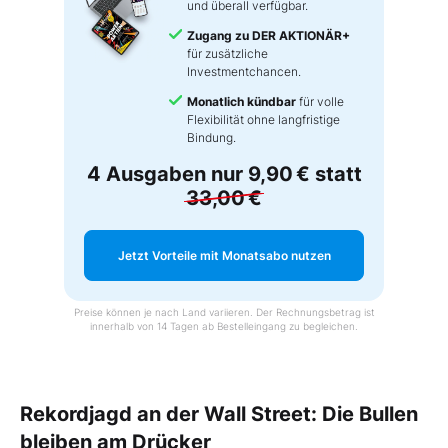
und überall verfügbar.
Zugang zu DER AKTIONÄR+
für zusätzliche
Investmentchancen.
Monatlich kündbar
für volle
Flexibilität ohne langfristige
Bindung.
4 Ausgaben nur
9,90 €
statt
33,00 €
Jetzt Vorteile mit Monatsabo nutzen
Preise können je nach Land variieren. Der Rechnungsbetrag ist
innerhalb von 14 Tagen ab Bestelleingang zu begleichen.
Rekordjagd an der Wall Street: Die Bullen
bleiben am Drücker