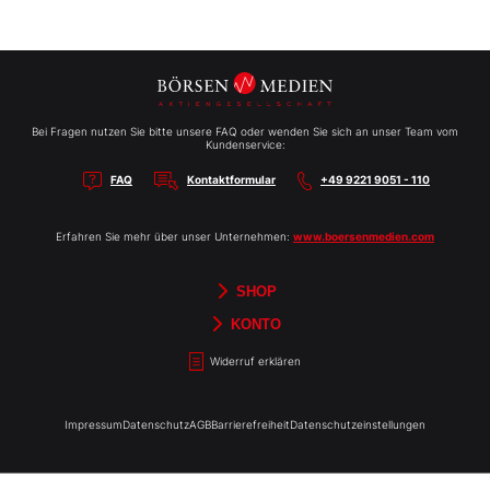
Bei Fragen nutzen Sie bitte unsere FAQ oder wenden Sie sich an unser Team vom
Kundenservice:
FAQ
Kontaktformular
+49 9221 9051 - 110
Erfahren Sie mehr über unser Unternehmen:
www.boersenmedien.com
SHOP
Aktien-Reports
HEBELTRADER
Merchandise
Börsenbriefe
Gutscheine
TradingDay
Newsletter
Magazine
Bücher
KONTO
Benachrichtigungen
Kontoinformationen
Passwort ändern
Abonnements
Abo kündigen
Rechnungen
Bibliothek
Widerruf erklären
Impressum
Datenschutz
AGB
Barrierefreiheit
Datenschutzeinstellungen