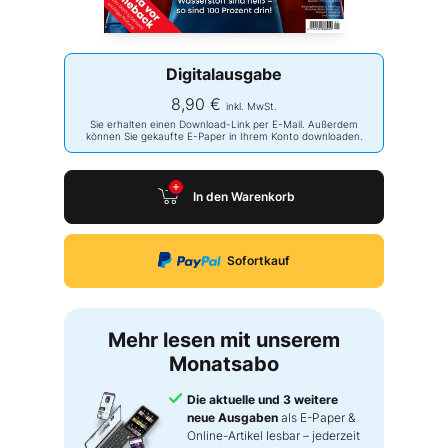
Digitalausgabe
8,90 €
inkl. MwSt.
Sie erhalten einen Download-Link per E-Mail. Außerdem
können Sie gekaufte E-Paper in Ihrem Konto downloaden.
In den Warenkorb
Sofortkauf
Mehr lesen mit unserem
Monatsabo
Die aktuelle und 3 weitere
neue Ausgaben
als E-Paper &
Online-Artikel lesbar – jederzeit