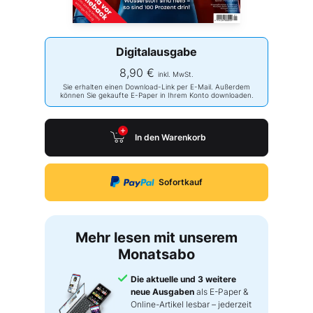
Digitalausgabe
8,90 €
inkl. MwSt.
Sie erhalten einen Download-Link per E-Mail. Außerdem
können Sie gekaufte E-Paper in Ihrem Konto downloaden.
In den Warenkorb
Sofortkauf
Mehr lesen mit unserem
Monatsabo
Die aktuelle und 3 weitere
neue Ausgaben
als E-Paper &
Online-Artikel lesbar – jederzeit