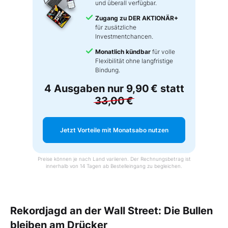
und überall verfügbar.
Zugang zu DER AKTIONÄR+
für zusätzliche
Investmentchancen.
Monatlich kündbar
für volle
Flexibilität ohne langfristige
Bindung.
4 Ausgaben nur
9,90 €
statt
33,00 €
Jetzt Vorteile mit Monatsabo nutzen
Preise können je nach Land variieren. Der Rechnungsbetrag ist
innerhalb von 14 Tagen ab Bestelleingang zu begleichen.
Rekordjagd an der Wall Street: Die Bullen
bleiben am Drücker