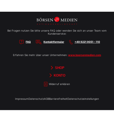
Bei Fragen nutzen Sie bitte unsere FAQ oder wenden Sie sich an unser Team vom
Kundenservice:
FAQ
Kontaktformular
+49 9221 9051 - 110
Erfahren Sie mehr über unser Unternehmen:
www.boersenmedien.com
SHOP
Aktien-Reports
HEBELTRADER
Merchandise
Börsenbriefe
Gutscheine
TradingDay
Newsletter
Magazine
Bücher
KONTO
Benachrichtigungen
Kontoinformationen
Passwort ändern
Abonnements
Abo kündigen
Rechnungen
Bibliothek
Widerruf erklären
Impressum
Datenschutz
AGB
Barrierefreiheit
Datenschutzeinstellungen