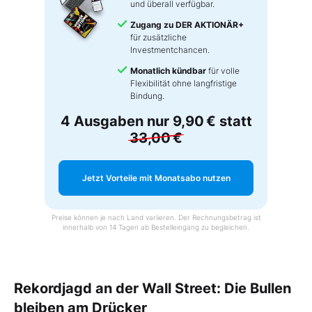
und überall verfügbar.
Zugang zu DER AKTIONÄR+
für zusätzliche
Investmentchancen.
Monatlich kündbar
für volle
Flexibilität ohne langfristige
Bindung.
4 Ausgaben nur
9,90 €
statt
33,00 €
Jetzt Vorteile mit Monatsabo nutzen
Preise können je nach Land variieren. Der Rechnungsbetrag ist
innerhalb von 14 Tagen ab Bestelleingang zu begleichen.
Rekordjagd an der Wall Street: Die Bullen
bleiben am Drücker