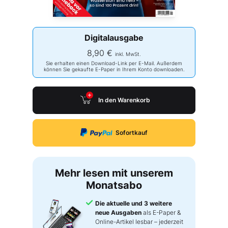
Digitalausgabe
8,90 €
inkl. MwSt.
Sie erhalten einen Download-Link per E-Mail. Außerdem
können Sie gekaufte E-Paper in Ihrem Konto downloaden.
In den Warenkorb
Sofortkauf
Mehr lesen mit unserem
Monatsabo
Die aktuelle und 3 weitere
neue Ausgaben
als E-Paper &
Online-Artikel lesbar – jederzeit