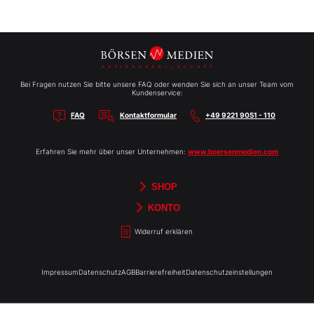
Bei Fragen nutzen Sie bitte unsere FAQ oder wenden Sie sich an unser Team vom
Kundenservice:
FAQ
Kontaktformular
+49 9221 9051 - 110
Erfahren Sie mehr über unser Unternehmen:
www.boersenmedien.com
SHOP
Aktien-Reports
HEBELTRADER
Merchandise
Börsenbriefe
Gutscheine
TradingDay
Newsletter
Magazine
Bücher
KONTO
Benachrichtigungen
Kontoinformationen
Passwort ändern
Abonnements
Abo kündigen
Rechnungen
Bibliothek
Widerruf erklären
Impressum
Datenschutz
AGB
Barrierefreiheit
Datenschutzeinstellungen