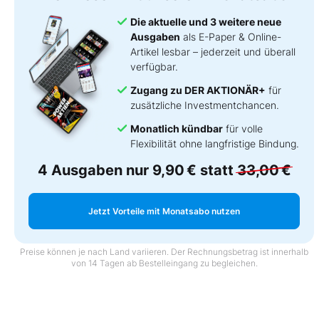
Die aktuelle und 3 weitere neue
Ausgaben
als E-Paper & Online-
Artikel lesbar – jederzeit und überall
verfügbar.
Zugang zu DER AKTIONÄR+
für
zusätzliche Investmentchancen.
Monatlich kündbar
für volle
Flexibilität ohne langfristige Bindung.
4 Ausgaben nur
9,90 €
statt
33,00 €
Jetzt Vorteile mit Monatsabo nutzen
Preise können je nach Land variieren. Der Rechnungsbetrag ist innerhalb
von 14 Tagen ab Bestelleingang zu begleichen.