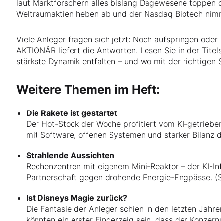
laut Marktforschern alles bislang Dagewesene toppen d
Weltraumaktien heben ab und der Nasdaq Biotech nimm
Viele Anleger fragen sich jetzt: Noch aufspringen ode
AKTIONÄR liefert die Antworten. Lesen Sie in der Titels
stärkste Dynamik entfalten – und wo mit der richtigen 
Weitere Themen im Heft:
Die Rakete ist gestartet
Der Hot-Stock der Woche profitiert vom KI-getriebe
mit Software, offenen Systemen und starker Bilanz d
Strahlende Aussichten
Rechenzentren mit eigenem Mini-Reaktor – der KI-Inf
Partnerschaft gegen drohende Energie-Engpässe. (S
Ist Disneys Magie zurück?
Die Fantasie der Anleger schien in den letzten Jah
könnten ein erster Fingerzeig sein, dass der Konze