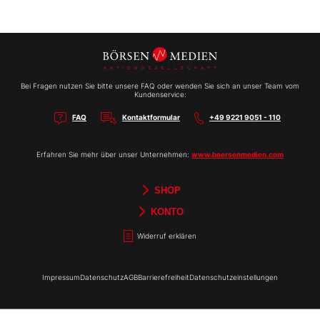
Bei Fragen nutzen Sie bitte unsere FAQ oder wenden Sie sich an unser Team vom
Kundenservice:
FAQ
Kontaktformular
+49 9221 9051 - 110
Erfahren Sie mehr über unser Unternehmen:
www.boersenmedien.com
SHOP
Aktien-Reports
HEBELTRADER
Merchandise
Börsenbriefe
Gutscheine
TradingDay
Newsletter
Magazine
Bücher
KONTO
Benachrichtigungen
Kontoinformationen
Passwort ändern
Abonnements
Abo kündigen
Rechnungen
Bibliothek
Widerruf erklären
Impressum
Datenschutz
AGB
Barrierefreiheit
Datenschutzeinstellungen