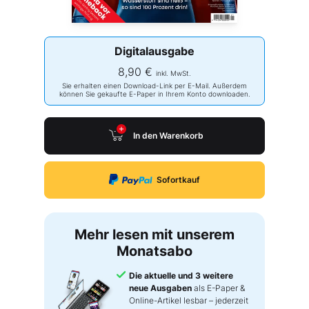
Digitalausgabe
8,90 €
inkl. MwSt.
Sie erhalten einen Download-Link per E-Mail. Außerdem
können Sie gekaufte E-Paper in Ihrem Konto downloaden.
In den Warenkorb
Sofortkauf
Mehr lesen mit unserem
Monatsabo
Die aktuelle und 3 weitere
neue Ausgaben
als E-Paper &
Online-Artikel lesbar – jederzeit