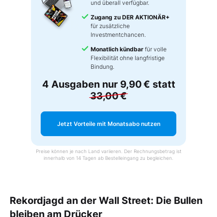
und überall verfügbar.
Zugang zu DER AKTIONÄR+
für zusätzliche
Investmentchancen.
Monatlich kündbar
für volle
Flexibilität ohne langfristige
Bindung.
4 Ausgaben nur
9,90 €
statt
33,00 €
Jetzt Vorteile mit Monatsabo nutzen
Preise können je nach Land variieren. Der Rechnungsbetrag ist
innerhalb von 14 Tagen ab Bestelleingang zu begleichen.
Rekordjagd an der Wall Street: Die Bullen
bleiben am Drücker