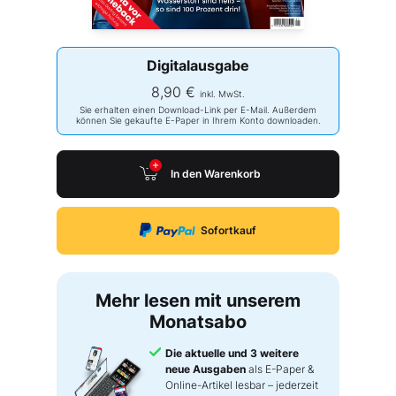
Digitalausgabe
8,90 €
inkl. MwSt.
Sie erhalten einen Download-Link per E-Mail. Außerdem
können Sie gekaufte E-Paper in Ihrem Konto downloaden.
In den Warenkorb
Sofortkauf
Mehr lesen mit unserem
Monatsabo
Die aktuelle und 3 weitere
neue Ausgaben
als E-Paper &
Online-Artikel lesbar – jederzeit