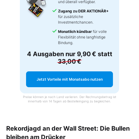
und überall verfügbar.
Zugang zu DER AKTIONÄR+
für zusätzliche
Investmentchancen.
Monatlich kündbar
für volle
Flexibilität ohne langfristige
Bindung.
4 Ausgaben nur
9,90 €
statt
33,00 €
Jetzt Vorteile mit Monatsabo nutzen
Preise können je nach Land variieren. Der Rechnungsbetrag ist
innerhalb von 14 Tagen ab Bestelleingang zu begleichen.
Rekordjagd an der Wall Street: Die Bullen
bleiben am Drücker