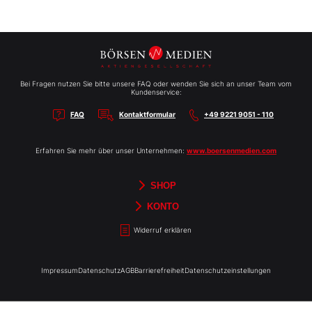
Bei Fragen nutzen Sie bitte unsere FAQ oder wenden Sie sich an unser Team vom
Kundenservice:
FAQ
Kontaktformular
+49 9221 9051 - 110
Erfahren Sie mehr über unser Unternehmen:
www.boersenmedien.com
SHOP
Aktien-Reports
HEBELTRADER
Merchandise
Börsenbriefe
Gutscheine
TradingDay
Newsletter
Magazine
Bücher
KONTO
Benachrichtigungen
Kontoinformationen
Passwort ändern
Abonnements
Abo kündigen
Rechnungen
Bibliothek
Widerruf erklären
Impressum
Datenschutz
AGB
Barrierefreiheit
Datenschutzeinstellungen