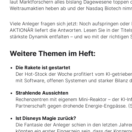
laut Marktforschern alles bislang Dagewesene toppen d
Weltraumaktien heben ab und der Nasdaq Biotech nimm
Viele Anleger fragen sich jetzt: Noch aufspringen ode
AKTIONÄR liefert die Antworten. Lesen Sie in der Titels
stärkste Dynamik entfalten – und wo mit der richtigen 
Weitere Themen im Heft:
Die Rakete ist gestartet
Der Hot-Stock der Woche profitiert vom KI-getriebe
mit Software, offenen Systemen und starker Bilanz d
Strahlende Aussichten
Rechenzentren mit eigenem Mini-Reaktor – der KI-Inf
Partnerschaft gegen drohende Energie-Engpässe. (S
Ist Disneys Magie zurück?
Die Fantasie der Anleger schien in den letzten Jah
könnten ein erster Fingerzeig sein, dass der Konze