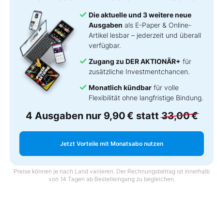
Die aktuelle und 3 weitere neue
Ausgaben
als E-Paper & Online-
Artikel lesbar – jederzeit und überall
verfügbar.
Zugang zu DER AKTIONÄR+
für
zusätzliche Investmentchancen.
Monatlich kündbar
für volle
Flexibilität ohne langfristige Bindung.
4 Ausgaben nur
9,90 €
statt
33,00 €
Jetzt Vorteile mit Monatsabo nutzen
Preise können je nach Land variieren. Der Rechnungsbetrag ist innerhalb
von 14 Tagen ab Bestelleingang zu begleichen.