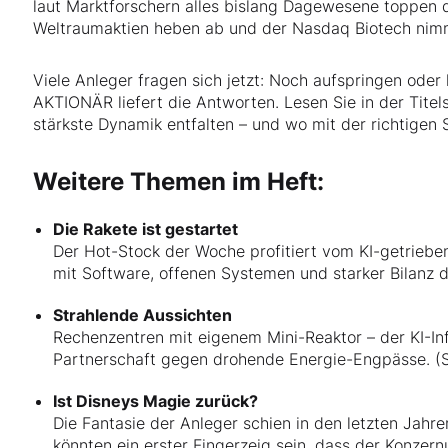
laut Marktforschern alles bislang Dagewesene toppen d
Weltraumaktien heben ab und der Nasdaq Biotech nimm
Viele Anleger fragen sich jetzt: Noch aufspringen ode
AKTIONÄR liefert die Antworten. Lesen Sie in der Titels
stärkste Dynamik entfalten – und wo mit der richtigen 
Weitere Themen im Heft:
Die Rakete ist gestartet
Der Hot-Stock der Woche profitiert vom KI-getriebe
mit Software, offenen Systemen und starker Bilanz d
Strahlende Aussichten
Rechenzentren mit eigenem Mini-Reaktor – der KI-Inf
Partnerschaft gegen drohende Energie-Engpässe. (S
Ist Disneys Magie zurück?
Die Fantasie der Anleger schien in den letzten Jah
könnten ein erster Fingerzeig sein, dass der Konze