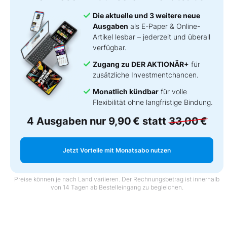
Die aktuelle und 3 weitere neue
Ausgaben
als E-Paper & Online-
Artikel lesbar – jederzeit und überall
verfügbar.
Zugang zu DER AKTIONÄR+
für
zusätzliche Investmentchancen.
Monatlich kündbar
für volle
Flexibilität ohne langfristige Bindung.
4 Ausgaben nur
9,90 €
statt
33,00 €
Jetzt Vorteile mit Monatsabo nutzen
Preise können je nach Land variieren. Der Rechnungsbetrag ist innerhalb
von 14 Tagen ab Bestelleingang zu begleichen.