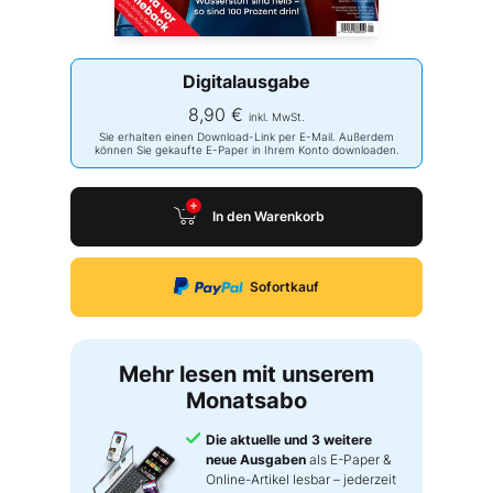
Digitalausgabe
8,90 €
inkl. MwSt.
Sie erhalten einen Download-Link per E-Mail. Außerdem
können Sie gekaufte E-Paper in Ihrem Konto downloaden.
In den Warenkorb
Sofortkauf
Mehr lesen mit unserem
Monatsabo
Die aktuelle und 3 weitere
neue Ausgaben
als E-Paper &
Online-Artikel lesbar – jederzeit