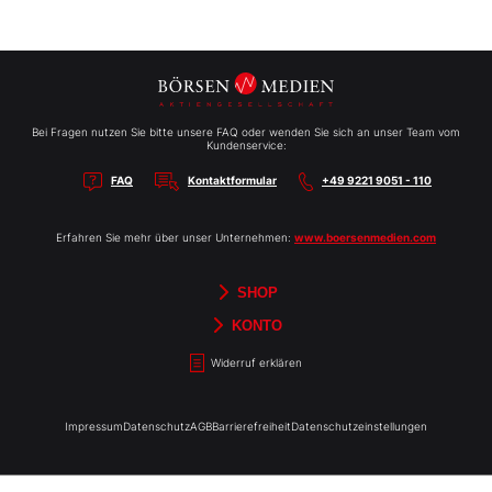
Bei Fragen nutzen Sie bitte unsere FAQ oder wenden Sie sich an unser Team vom
Kundenservice:
FAQ
Kontaktformular
+49 9221 9051 - 110
Erfahren Sie mehr über unser Unternehmen:
www.boersenmedien.com
SHOP
Aktien-Reports
HEBELTRADER
Merchandise
Börsenbriefe
Gutscheine
TradingDay
Newsletter
Magazine
Bücher
KONTO
Benachrichtigungen
Kontoinformationen
Passwort ändern
Abonnements
Abo kündigen
Rechnungen
Bibliothek
Widerruf erklären
Impressum
Datenschutz
AGB
Barrierefreiheit
Datenschutzeinstellungen