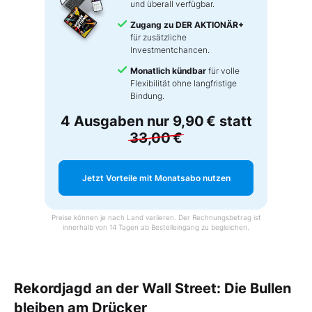
und überall verfügbar.
Zugang zu DER AKTIONÄR+
für zusätzliche
Investmentchancen.
Monatlich kündbar
für volle
Flexibilität ohne langfristige
Bindung.
4 Ausgaben nur
9,90 €
statt
33,00 €
Jetzt Vorteile mit Monatsabo nutzen
Preise können je nach Land variieren. Der Rechnungsbetrag ist
innerhalb von 14 Tagen ab Bestelleingang zu begleichen.
Rekordjagd an der Wall Street: Die Bullen
bleiben am Drücker