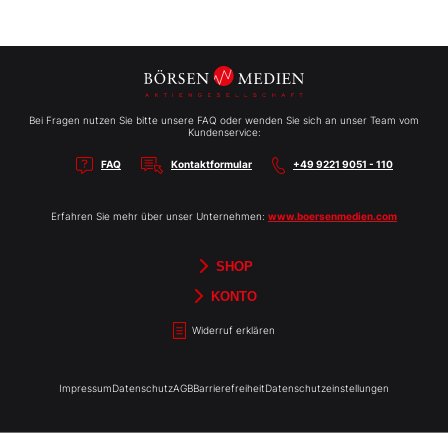
Bei Fragen nutzen Sie bitte unsere FAQ oder wenden Sie sich an unser Team vom
Kundenservice:
FAQ
Kontaktformular
+49 9221 9051 - 110
Erfahren Sie mehr über unser Unternehmen:
www.boersenmedien.com
SHOP
Aktien-Reports
HEBELTRADER
Merchandise
Börsenbriefe
Gutscheine
TradingDay
Newsletter
Magazine
Bücher
KONTO
Benachrichtigungen
Kontoinformationen
Passwort ändern
Abonnements
Abo kündigen
Rechnungen
Bibliothek
Widerruf erklären
Impressum
Datenschutz
AGB
Barrierefreiheit
Datenschutzeinstellungen