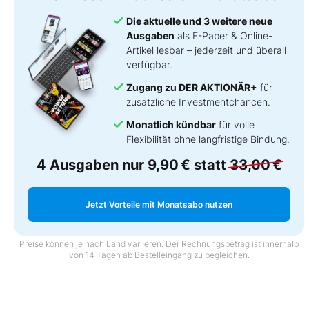
Die aktuelle und 3 weitere neue
Ausgaben
als E-Paper & Online-
Artikel lesbar – jederzeit und überall
verfügbar.
Zugang zu DER AKTIONÄR+
für
zusätzliche Investmentchancen.
Monatlich kündbar
für volle
Flexibilität ohne langfristige Bindung.
4 Ausgaben nur
9,90 €
statt
33,00 €
Jetzt Vorteile mit Monatsabo nutzen
Preise können je nach Land variieren. Der Rechnungsbetrag ist innerhalb
von 14 Tagen ab Bestelleingang zu begleichen.