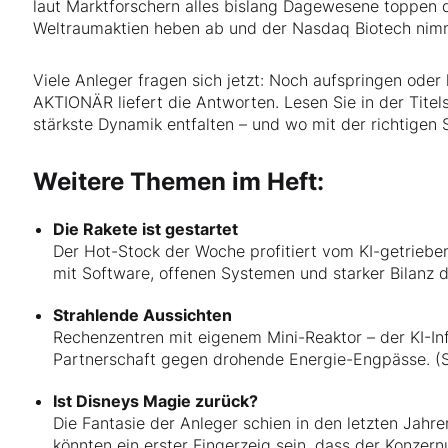
laut Marktforschern alles bislang Dagewesene toppen d
Weltraumaktien heben ab und der Nasdaq Biotech nimm
Viele Anleger fragen sich jetzt: Noch aufspringen ode
AKTIONÄR liefert die Antworten. Lesen Sie in der Titels
stärkste Dynamik entfalten – und wo mit der richtigen 
Weitere Themen im Heft:
Die Rakete ist gestartet
Der Hot-Stock der Woche profitiert vom KI-getriebe
mit Software, offenen Systemen und starker Bilanz d
Strahlende Aussichten
Rechenzentren mit eigenem Mini-Reaktor – der KI-Inf
Partnerschaft gegen drohende Energie-Engpässe. (S
Ist Disneys Magie zurück?
Die Fantasie der Anleger schien in den letzten Jah
könnten ein erster Fingerzeig sein, dass der Konze