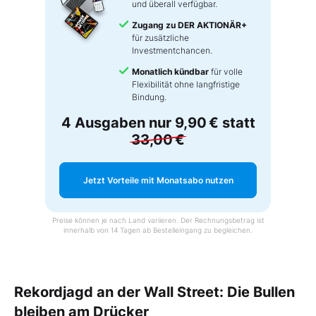
und überall verfügbar.
Zugang zu DER AKTIONÄR+
für zusätzliche
Investmentchancen.
Monatlich kündbar
für volle
Flexibilität ohne langfristige
Bindung.
4 Ausgaben nur
9,90 €
statt
33,00 €
Jetzt Vorteile mit Monatsabo nutzen
Preise können je nach Land variieren. Der Rechnungsbetrag ist
innerhalb von 14 Tagen ab Bestelleingang zu begleichen.
Rekordjagd an der Wall Street: Die Bullen
bleiben am Drücker