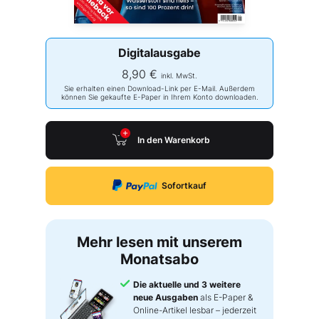
Digitalausgabe
8,90 €
inkl. MwSt.
Sie erhalten einen Download-Link per E-Mail. Außerdem
können Sie gekaufte E-Paper in Ihrem Konto downloaden.
In den Warenkorb
Sofortkauf
Mehr lesen mit unserem
Monatsabo
Die aktuelle und 3 weitere
neue Ausgaben
als E-Paper &
Online-Artikel lesbar – jederzeit