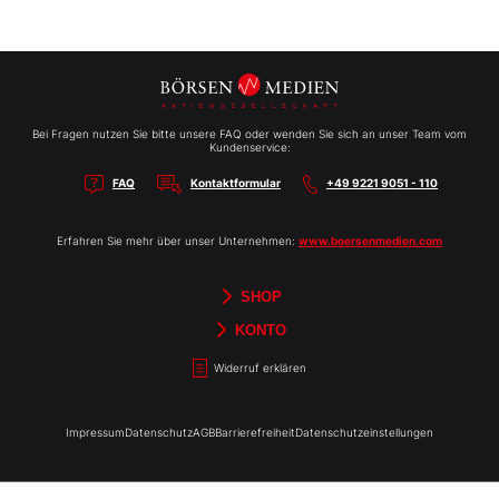
Bei Fragen nutzen Sie bitte unsere FAQ oder wenden Sie sich an unser Team vom
Kundenservice:
FAQ
Kontaktformular
+49 9221 9051 - 110
Erfahren Sie mehr über unser Unternehmen:
www.boersenmedien.com
SHOP
Aktien-Reports
HEBELTRADER
Merchandise
Börsenbriefe
Gutscheine
TradingDay
Newsletter
Magazine
Bücher
KONTO
Benachrichtigungen
Kontoinformationen
Passwort ändern
Abonnements
Abo kündigen
Rechnungen
Bibliothek
Widerruf erklären
Impressum
Datenschutz
AGB
Barrierefreiheit
Datenschutzeinstellungen