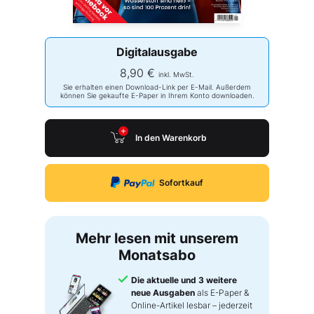
Digitalausgabe
8,90 €
inkl. MwSt.
Sie erhalten einen Download-Link per E-Mail. Außerdem
können Sie gekaufte E-Paper in Ihrem Konto downloaden.
In den Warenkorb
Sofortkauf
Mehr lesen mit unserem
Monatsabo
Die aktuelle und 3 weitere
neue Ausgaben
als E-Paper &
Online-Artikel lesbar – jederzeit