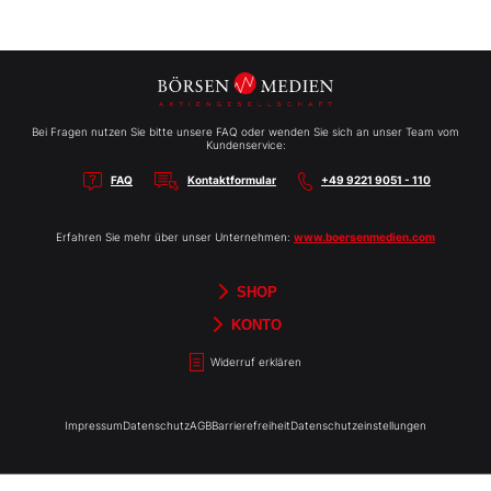
Bei Fragen nutzen Sie bitte unsere FAQ oder wenden Sie sich an unser Team vom
Kundenservice:
FAQ
Kontaktformular
+49 9221 9051 - 110
Erfahren Sie mehr über unser Unternehmen:
www.boersenmedien.com
SHOP
Aktien-Reports
HEBELTRADER
Merchandise
Börsenbriefe
Gutscheine
TradingDay
Newsletter
Magazine
Bücher
KONTO
Benachrichtigungen
Kontoinformationen
Passwort ändern
Abonnements
Abo kündigen
Rechnungen
Bibliothek
Widerruf erklären
Impressum
Datenschutz
AGB
Barrierefreiheit
Datenschutzeinstellungen