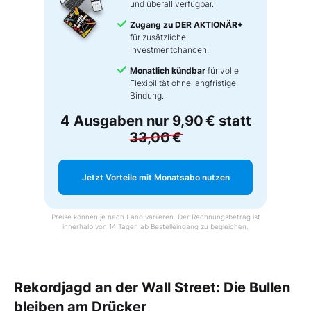
und überall verfügbar.
Zugang zu DER AKTIONÄR+
für zusätzliche
Investmentchancen.
Monatlich kündbar
für volle
Flexibilität ohne langfristige
Bindung.
4 Ausgaben nur
9,90 €
statt
33,00 €
Jetzt Vorteile mit Monatsabo nutzen
Preise können je nach Land variieren. Der Rechnungsbetrag ist
innerhalb von 14 Tagen ab Bestelleingang zu begleichen.
Rekordjagd an der Wall Street: Die Bullen
bleiben am Drücker