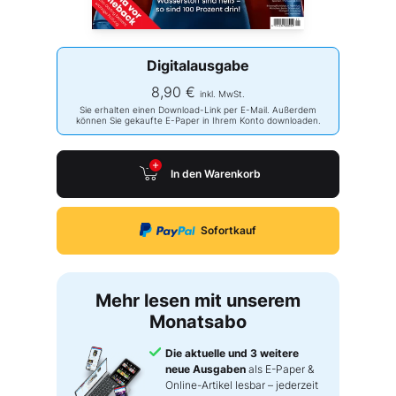
Digitalausgabe
8,90 €
inkl. MwSt.
Sie erhalten einen Download-Link per E-Mail. Außerdem
können Sie gekaufte E-Paper in Ihrem Konto downloaden.
In den Warenkorb
Sofortkauf
Mehr lesen mit unserem
Monatsabo
Die aktuelle und 3 weitere
neue Ausgaben
als E-Paper &
Online-Artikel lesbar – jederzeit