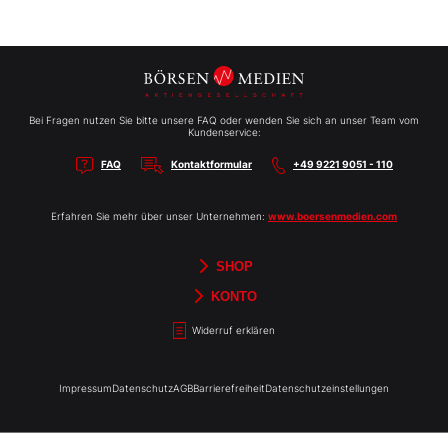
Bei Fragen nutzen Sie bitte unsere FAQ oder wenden Sie sich an unser Team vom
Kundenservice:
FAQ
Kontaktformular
+49 9221 9051 - 110
Erfahren Sie mehr über unser Unternehmen:
www.boersenmedien.com
SHOP
Aktien-Reports
HEBELTRADER
Merchandise
Börsenbriefe
Gutscheine
TradingDay
Newsletter
Magazine
Bücher
KONTO
Benachrichtigungen
Kontoinformationen
Passwort ändern
Abonnements
Abo kündigen
Rechnungen
Bibliothek
Widerruf erklären
Impressum
Datenschutz
AGB
Barrierefreiheit
Datenschutzeinstellungen