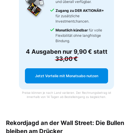
und überall verfügbar.
Zugang zu DER AKTIONÄR+
für zusätzliche
Investmentchancen.
Monatlich kündbar
für volle
Flexibilität ohne langfristige
Bindung.
4 Ausgaben nur
9,90 €
statt
33,00 €
Jetzt Vorteile mit Monatsabo nutzen
Preise können je nach Land variieren. Der Rechnungsbetrag ist
innerhalb von 14 Tagen ab Bestelleingang zu begleichen.
Rekordjagd an der Wall Street: Die Bullen
bleiben am Drücker