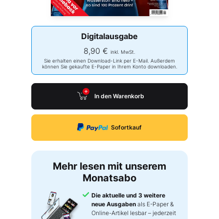
Digitalausgabe
8,90 €
inkl. MwSt.
Sie erhalten einen Download-Link per E-Mail. Außerdem
können Sie gekaufte E-Paper in Ihrem Konto downloaden.
In den Warenkorb
Sofortkauf
Mehr lesen mit unserem
Monatsabo
Die aktuelle und 3 weitere
neue Ausgaben
als E-Paper &
Online-Artikel lesbar – jederzeit