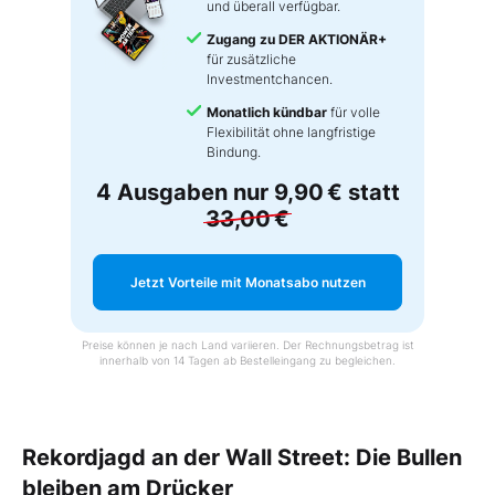
und überall verfügbar.
Zugang zu DER AKTIONÄR+
für zusätzliche
Investmentchancen.
Monatlich kündbar
für volle
Flexibilität ohne langfristige
Bindung.
4 Ausgaben nur
9,90 €
statt
33,00 €
Jetzt Vorteile mit Monatsabo nutzen
Preise können je nach Land variieren. Der Rechnungsbetrag ist
innerhalb von 14 Tagen ab Bestelleingang zu begleichen.
Rekordjagd an der Wall Street: Die Bullen
bleiben am Drücker