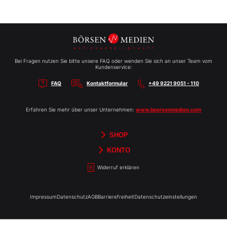
Bei Fragen nutzen Sie bitte unsere FAQ oder wenden Sie sich an unser Team vom
Kundenservice:
FAQ
Kontaktformular
+49 9221 9051 - 110
Erfahren Sie mehr über unser Unternehmen:
www.boersenmedien.com
SHOP
Aktien-Reports
HEBELTRADER
Merchandise
Börsenbriefe
Gutscheine
TradingDay
Newsletter
Magazine
Bücher
KONTO
Benachrichtigungen
Kontoinformationen
Passwort ändern
Abonnements
Abo kündigen
Rechnungen
Bibliothek
Widerruf erklären
Impressum
Datenschutz
AGB
Barrierefreiheit
Datenschutzeinstellungen