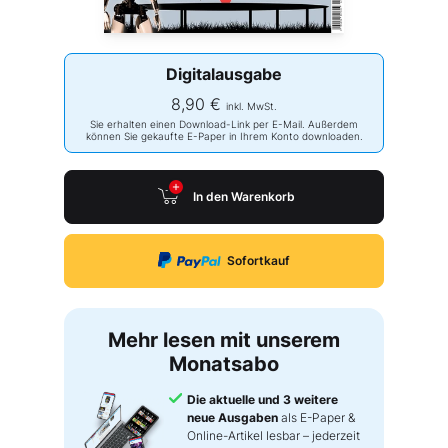
Digitalausgabe
8,90 €
inkl. MwSt.
Sie erhalten einen Download-Link per E-Mail. Außerdem
können Sie gekaufte E-Paper in Ihrem Konto downloaden.
In den Warenkorb
Sofortkauf
Mehr lesen mit unserem
Monatsabo
Die aktuelle und 3 weitere
neue Ausgaben
als E-Paper &
Online-Artikel lesbar – jederzeit