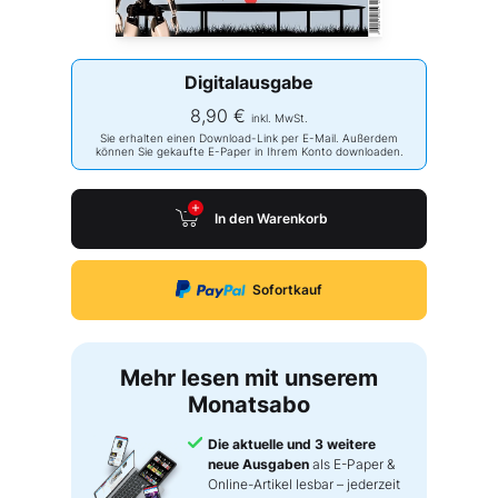
Digitalausgabe
8,90 €
inkl. MwSt.
Sie erhalten einen Download-Link per E-Mail. Außerdem
können Sie gekaufte E-Paper in Ihrem Konto downloaden.
In den Warenkorb
Sofortkauf
Mehr lesen mit unserem
Monatsabo
Die aktuelle und 3 weitere
neue Ausgaben
als E-Paper &
Online-Artikel lesbar – jederzeit