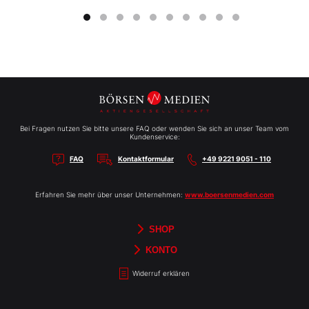
Bei Fragen nutzen Sie bitte unsere FAQ oder wenden Sie sich an unser Team vom
Kundenservice:
FAQ
Kontaktformular
+49 9221 9051 - 110
Erfahren Sie mehr über unser Unternehmen:
www.boersenmedien.com
SHOP
Aktien-Reports
HEBELTRADER
Merchandise
Börsenbriefe
Gutscheine
TradingDay
Newsletter
Magazine
Bücher
KONTO
Benachrichtigungen
Kontoinformationen
Passwort ändern
Abonnements
Abo kündigen
Rechnungen
Bibliothek
Widerruf erklären