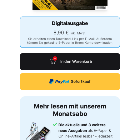
Digitalausgabe
8,90 €
inkl. MwSt.
Sie erhalten einen Download-Link per E-Mail. Außerdem
können Sie gekaufte E-Paper in Ihrem Konto downloaden.
In den Warenkorb
Sofortkauf
Mehr lesen mit unserem
Monatsabo
Die aktuelle und 3 weitere
neue Ausgaben
als E-Paper &
Online-Artikel lesbar – jederzeit