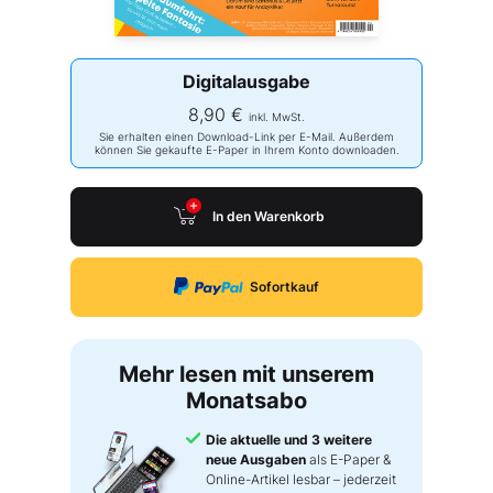
Digitalausgabe
8,90 €
inkl. MwSt.
Sie erhalten einen Download-Link per E-Mail. Außerdem
können Sie gekaufte E-Paper in Ihrem Konto downloaden.
In den Warenkorb
Sofortkauf
Mehr lesen mit unserem
Monatsabo
Die aktuelle und 3 weitere
neue Ausgaben
als E-Paper &
Online-Artikel lesbar – jederzeit