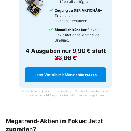
und überall verfügbar.
Zugang zu DER AKTIONÄR+
für zusätzliche
Investmentchancen.
Monatlich kündbar
für volle
Flexibilität ohne langfristige
Bindung.
4 Ausgaben nur
9,90 €
statt
33,00 €
Jetzt Vorteile mit Monatsabo nutzen
Preise können je nach Land variieren. Der Rechnungsbetrag ist
innerhalb von 14 Tagen ab Bestelleingang zu begleichen.
Megatrend-Aktien im Fokus: Jetzt
zugreifen?